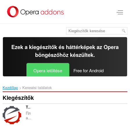
Ugrás
a
lap
tartalmára
Ezek a kiegészítők és háttérképek az
Opera
böngészőhöz
készültek.
Opera letöltése
Free for Android
Kezdőlap
Keresési találatok
Kiegészítők
TesLab Sync
Пл
а...