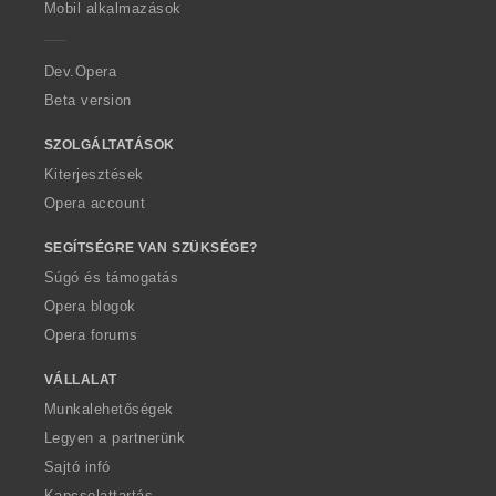
m
m
m
Mobil alkalmazások
e
a
a
a
r
:
:
:
a
Dev.Opera
Beta version
SZOLGÁLTATÁSOK
Kiterjesztések
Opera account
SEGÍTSÉGRE VAN SZÜKSÉGE?
Súgó és támogatás
Opera blogok
Opera forums
VÁLLALAT
Munkalehetőségek
Legyen a partnerünk
Sajtó infó
Kapcsolattartás