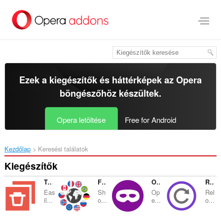
Ugrás
a
lap
tartalmára
Ezek a kiegészítők és háttérképek az
Opera
böngészőhöz
készültek.
Opera letöltése
Free for Android
Kezdőlap
Keresési találatok
Kiegészítők
Tab Discard (Suspender)
Flag Plus
Open in Private Mode
Reload All Tabs
Eas
Sh
Op
Rel
il...
o...
e...
o...