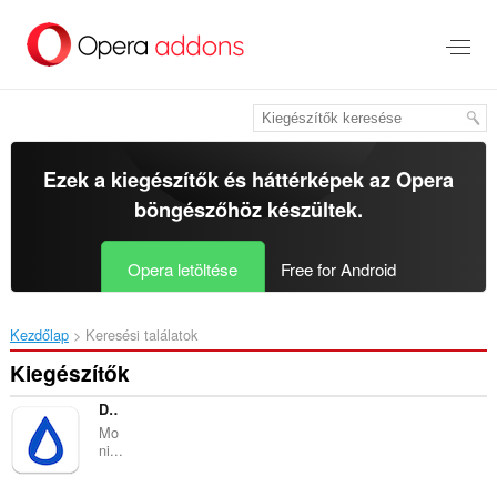
Ugrás
a
lap
tartalmára
Ezek a kiegészítők és háttérképek az
Opera
böngészőhöz
készültek.
Opera letöltése
Free for Android
Kezdőlap
Keresési találatok
Kiegészítők
Distill Web Monitor
Mo
ni...