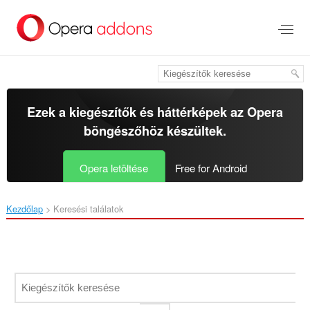
Ugrás
a
lap
tartalmára
Ezek a kiegészítők és háttérképek az
Opera
böngészőhöz
készültek.
Opera letöltése
Free for Android
Kezdőlap
Keresési találatok