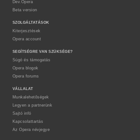
a
Dev.Opera
Beta version
SZOLGÁLTATÁSOK
Kiterjesztések
Opera account
SEGÍTSÉGRE VAN SZÜKSÉGE?
Súgó és támogatás
Opera blogok
Opera forums
VÁLLALAT
Munkalehetőségek
Legyen a partnerünk
Sajtó infó
Kapcsolattartás
Az Opera névjegye