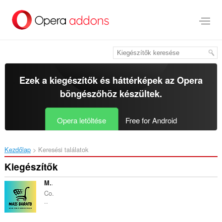
Ugrás
a
lap
tartalmára
Ezek a kiegészítők és háttérképek az
Opera
böngészőhöz
készültek.
Opera letöltése
Free for Android
Kezdőlap
Keresési találatok
Kiegészítők
Mais Barato - Encontre o preço mais baixo
Co.
..