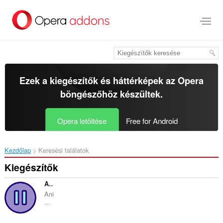
Ugrás
a
lap
tartalmára
Ezek a kiegészítők és háttérképek az
Opera
böngészőhöz
készültek.
Opera letöltése
Free for Android
Kezdőlap
Keresési találatok
Kiegészítők
AniWatcher
Ani
...