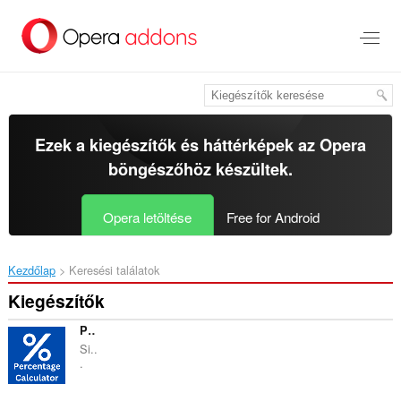
Ugrás
a
lap
tartalmára
Ezek a kiegészítők és háttérképek az
Opera
böngészőhöz
készültek.
Opera letöltése
Free for Android
Kezdőlap
Keresési találatok
Kiegészítők
Percentage Calculator
Si..
.