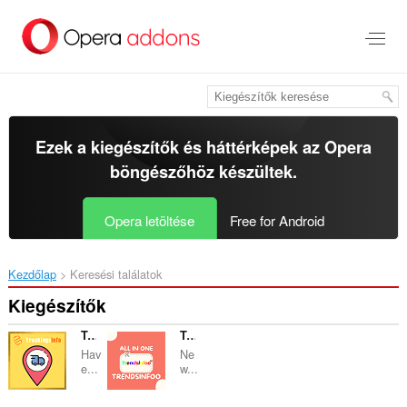
Ugrás
a
lap
tartalmára
Ezek a kiegészítők és háttérképek az
Opera
böngészőhöz
készültek.
Opera letöltése
Free for Android
Kezdőlap
Keresési találatok
Kiegészítők
Trackings Info
Trends Infoo
Hav
Ne
e...
w...