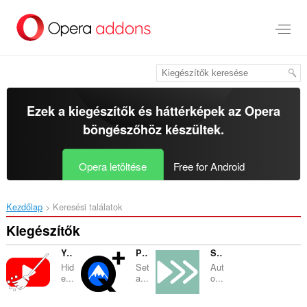
Ugrás
a
lap
tartalmára
Ezek a kiegészítők és háttérképek az
Opera
böngészőhöz
készültek.
Opera letöltése
Free for Android
Kezdőlap
Keresési találatok
Kiegészítők
YouTube UI Cleaner
Paramount Quality+
Simple Video Speed Controller
Hid
Set
Aut
e...
a...
o...