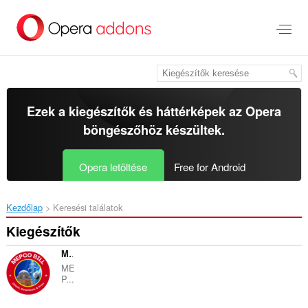
Ugrás
a
lap
tartalmára
Ezek a kiegészítők és háttérképek az
Opera
böngészőhöz
készültek.
Opera letöltése
Free for Android
Kezdőlap
Keresési találatok
Kiegészítők
MEPCO Bill - MEPCO Bill Online Check
ME
P...