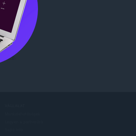
 Store
.
VÁLLALAT
Munkalehetőségek
Legyen a partnerünk
Sajtó infó