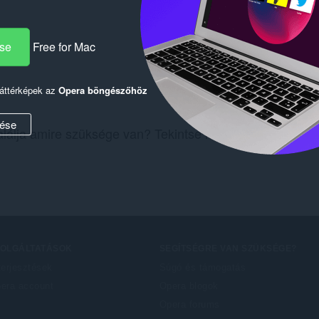
ése
Free for Mac
háttérképek az
Opera böngészőhöz
ése
lálja amire szüksége van? Tekintse meg a
Chrome Web
ZOLGÁLTATÁSOK
SEGÍTSÉGRE VAN SZÜKSÉGE?
terjesztések
Súgó és támogatás
era account
Opera blogok
Opera forums