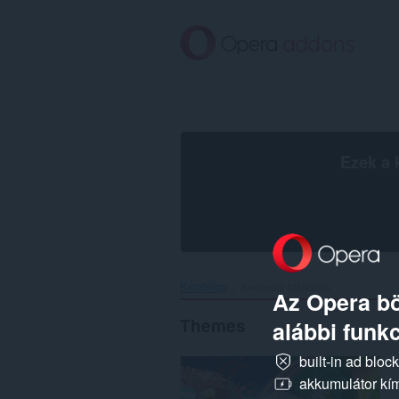
Ugrás
a
lap
tartalmára
Ezek a 
Kezdőlap
Keresési találatok
Az Opera bö
Themes
alábbi funkc
built-in ad bloc
akkumulátor kí