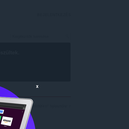
BEJELENTKEZÉS
szültek.
x
54fe-4b63-a203-7ca6d039f41f” fejlesztőre: 1