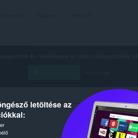
Kiegészítők
Wallpapers
Fejlesztés
kiegészítők és háttérképek az
Opera böngészőhöz
ké
Opera letöltése
Free for Mac
ngésző letöltése az
iókkal:
Találatok száma a(z) „2f20d828-
ker
mélő