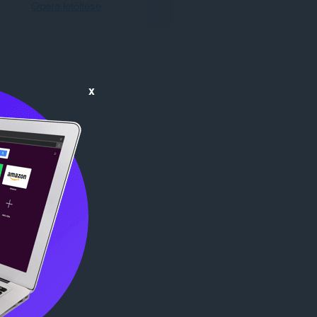
Opera letöltése
x