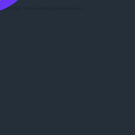
 Page @ https://blacnova.store/pages/development
