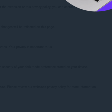
t the extension or this privacy policy, you can contact us through our Contact
changes will be reflected on this page.

ties. Your privacy is important to us.

security of your dark mode preference stored on your device.

ite. Please review our website's privacy policy for more information.