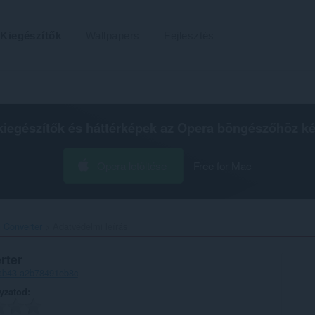
Kiegészítők
Wallpapers
Fejlesztés
kiegészítők és háttérképek az
Opera böngészőhöz
ké
Opera letöltése
Free for Mac
Converter‎
Adatvédelmi leírás
rter
-ab43-a2b78491eb8c
lyzatod