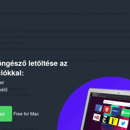
ilisation des Services nécessite l’outil de cookies et de traceurs de connexion et
 à LCGDP d’identifier le lieu de connexion de l’Utilisateur (seules les Utilisat
s par l’Utilisateur (urls, date et heure de connexion, mot-clé de recherche) : l
 [ecom-token]

isponibles qu’en utilisant les cookies et outils similaires, et que si vous choisi
 vous naviguez sur le Site des cookies peuvent être déposés pour permettre ou 
ngésző letöltése az
iókkal:
ker
des Utilisateurs)

mélő
et sur quelle base

ése
Free for Mac
e formulaire de feedback
