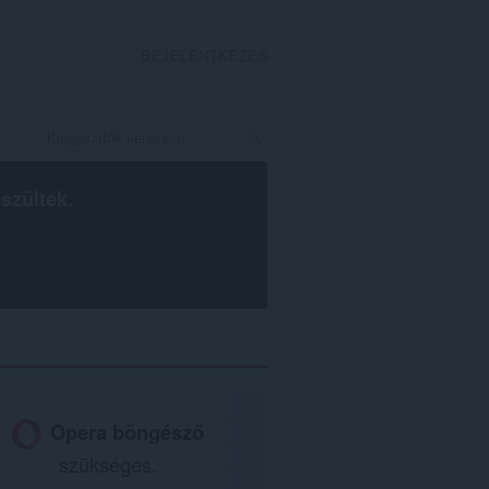
BEJELENTKEZÉS
szültek.
Opera böngésző
szükséges.