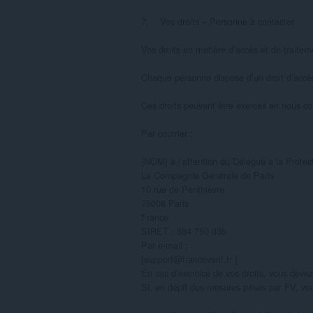
7.    Vos droits – Personne à contacter

Vos droits en matière d’accès et de traite
Chaque personne dispose d’un droit d’accès, 
Ces droits peuvent être exercés en nous con
Par courrier :

[NOM] à l’attention du Délégué à la Protec
La Compagnie Générale de Paris

10 rue de Penthièvre

75008 Paris

France

SIRET : 884 750 035

Par e-mail :

[support@franceverif.fr ]

En cas d’exercice de vos droits, vous devez 
Si, en dépit des mesures prises par FV, vou