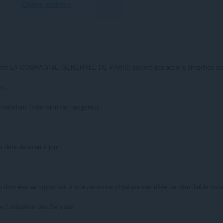
Opera letöltése
 société LA COMPAGNIE GENERALE DE PARIS, société par actions simplifiée au ca
).

installant l’extension de navigateur.

 date de mise à jour.

 données se rapportant à une personne physique identifiée ou identifiable notam
 l’utilisation des Services.
