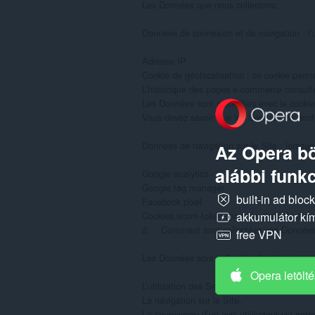
Les Données que nous collectons:

Données de connexion et de navigation : l’ut
Adresse IP

Cookie de géolocalisation : ce cookie permet
L’historique des pages e-commerce consultée
Les Données sont recueillies avec le cookie
Vous devez savoir que les Services ne sont d
Données de navigation sur le Site : lorsque
Az Opera bö
alábbi funkc
Google analytics

Google tag manager

built-in ad bloc
Facebook pixel

Cookies ecom-token (pour l’authentification 
akkumulátor kí
2.    Comment sont collectées vos Données 
free VPN
Les Données sont collectées lors de :

Opera letölt
L’utilisation des Services,

La navigation sur le Site,

La soumission d’un avis utilisateur via notr