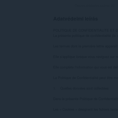
Összes értékelés száma:
22
Adatvédelmi leírás
POLITIQUE DE CONFIDENTIALITE ET 
La présente politique de confidentialité (
Les termes dont la première lettre apparaît
Elle s’applique lorsque vous naviguez sur not
Elle complète l’information qui vous est dé
La Politique de Confidentialité peut être m
1.    Quelles données sont collectées

Dans la présente Politique de Confidentiali
Les « Cookies » désignent les fichiers texte 