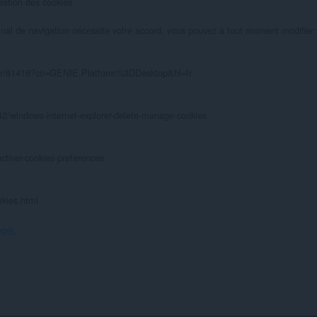
estion des cookies

inal de navigation nécessite votre accord, vous pouvez à tout moment modifier vo
wer/61416?co=GENIE.Platform%3DDesktop&hl=fr

442/windows-internet-explorer-delete-manage-cookies

activer-cookies-preferences

okies.html
egét.