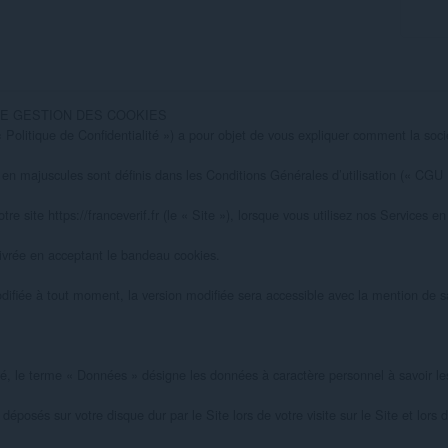
DE GESTION DES COOKIES

la « Politique de Confidentialité ») a pour objet de vous expliquer comment la
 en majuscules sont définis dans les Conditions Générales d’utilisation (« CGU »
re site https://franceverif.fr (le « Site »), lorsque vous utilisez nos Services en 
livrée en acceptant le bandeau cookies.

odifiée à tout moment, la version modifiée sera accessible avec la mention de sa
té, le terme « Données » désigne les données à caractère personnel à savoir les
déposés sur votre disque dur par le Site lors de votre visite sur le Site et lors de