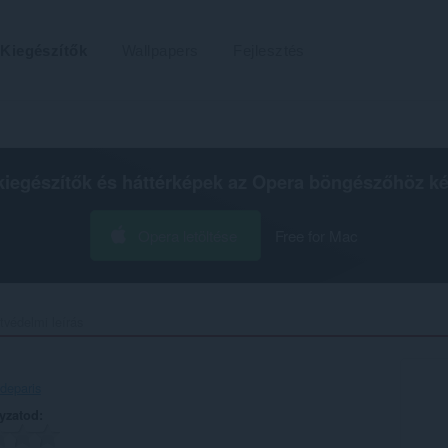
Kiegészítők
Wallpapers
Fejlesztés
kiegészítők és háttérképek az
Opera böngészőhöz
ké
Opera letöltése
Free for Mac
tvédelmi leírás
deparis
lyzatod