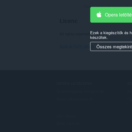
Összes értékelés száma:
13
Opera letölt
Licenc
Ezek a kiegészítők és 
All rights reserved by author
készültek.
Back to FUIX details
Összes megtekint
OPERA LETÖLTÉSE
S
Számítógépes böngészők
Ki
Mobil alkalmazások
Op
Dev.Opera
Beta version