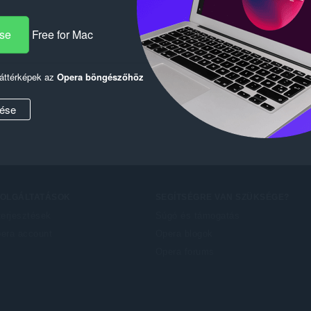
ése
Free for Mac
háttérképek az
Opera böngészőhöz
ése
ZOLGÁLTATÁSOK
SEGÍTSÉGRE VAN SZÜKSÉGE?
terjesztések
Súgó és támogatás
era account
Opera blogok
Opera forums