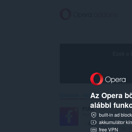
Ugrás
a
lap
tartalmára
Ezek a 
Az Opera bö
Kiegészítők
Megjelenés
FUIX‎
Licenc
alábbi funkc
FUIX
készítő:
naiemofficial
built-in ad bloc
4.1
akkumulátor kí
A te osztá
/ 5
free VPN