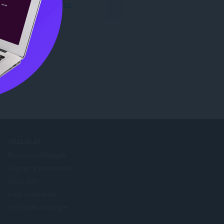
Opera letöltése
VÁLLALAT
Munkalehetőségek
Legyen a partnerünk
Sajtó infó
Kapcsolattartás
Az Opera névjegye