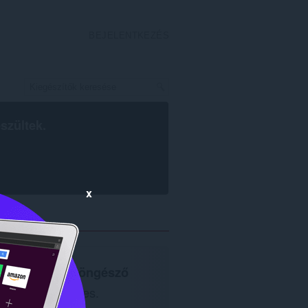
BEJELENTKEZÉS
szültek.
x
Opera böngésző
szükséges.