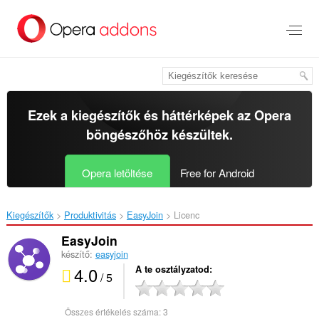
Ugrás
a
lap
tartalmára
Ezek a kiegészítők és háttérképek az
Opera
böngészőhöz
készültek.
Opera letöltése
Free for Android
Kiegészítők
Produktivitás
EasyJoin‎
Licenc
EasyJoin
készítő:
easyjoin
4.0
A te osztályzatod
/ 5
Összes értékelés száma:
3