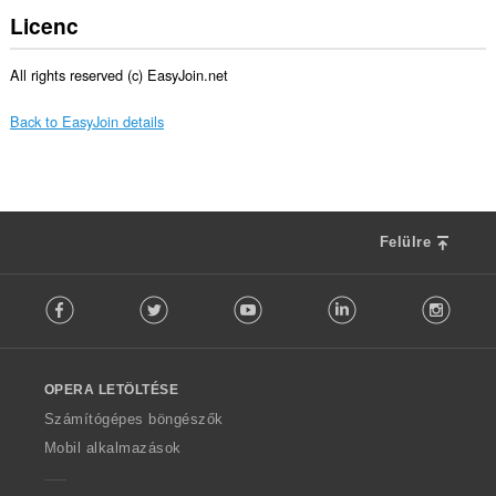
Licenc
All rights reserved (c) EasyJoin.net
Back to EasyJoin details
Felülre
F
Facebook
Twitter
Youtube
LinkedIn
Instag
o
l
l
o
OPERA LETÖLTÉSE
w
O
Számítógépes böngészők
p
Mobil alkalmazások
e
r