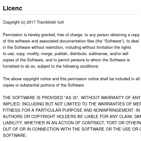
Licenc
Copyright (c) 2017 Trambitckii Iurii

Permission is hereby granted, free of charge, to any person obtaining a copy

of this software and associated documentation files (the "Software"), to deal

in the Software without restriction, including without limitation the rights

to use, copy, modify, merge, publish, distribute, sublicense, and/or sell

copies of the Software, and to permit persons to whom the Software is

furnished to do so, subject to the following conditions:

The above copyright notice and this permission notice shall be included in all

copies or substantial portions of the Software.

THE SOFTWARE IS PROVIDED "AS IS", WITHOUT WARRANTY OF ANY 
IMPLIED, INCLUDING BUT NOT LIMITED TO THE WARRANTIES OF MER
FITNESS FOR A PARTICULAR PURPOSE AND NONINFRINGEMENT. IN 
AUTHORS OR COPYRIGHT HOLDERS BE LIABLE FOR ANY CLAIM, DA
LIABILITY, WHETHER IN AN ACTION OF CONTRACT, TORT OR OTHERW
OUT OF OR IN CONNECTION WITH THE SOFTWARE OR THE USE OR O
SOFTWARE.