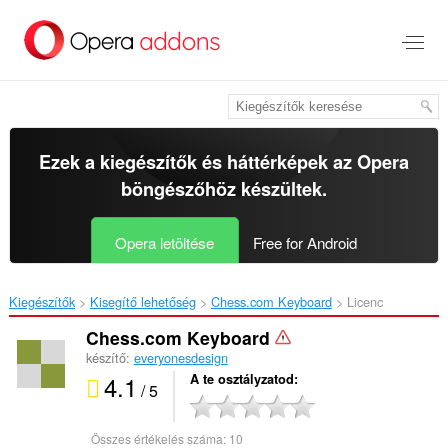
Ugrás
a
lap
tartalmára
Ezek a kiegészítők és háttérképek az
Opera
böngészőhöz
készültek.
Opera letöltése
Free for Android
Kiegészítők
Kisegítő lehetőség
Chess.com Keyboard‎
Licenc
Chess.com Keyboard
készítő:
everyonesdesign
4.1
A te osztályzatod
/ 5
Összes értékelés száma:
10