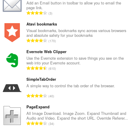
Add an Email button in toolbar to allow you to email the
page link.
Ö
3
s
s
Atavi bookmarks
z
Visual bookmarks, bookmarks sync across various browsers
and absolute safety for your bookmarks
e
Ö
170
s
s
é
s
Evernote Web Clipper
r
z
Use the Evernote extension to save things you see on the
t
web into your Evernote account.
e
é
Ö
610
s
k
s
é
e
s
SimpleTabOrder
r
l
z
A simple way to control the tab order of the browser.
t
é
e
é
Ö
s
40
s
k
s
s
é
e
s
PageExpand
z
r
l
z
á
All Image Download. Image Zoom. Expand Thumbnail and
t
é
Audio and Video. Expand the short URL. Override Referer...
e
m
é
Ö
s
34
s
a
k
s
s
é
: