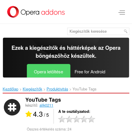
Ugrás
a
lap
tartalmára
Ezek a kiegészítők és háttérképek az
Opera
böngészőhöz
készültek.
Opera letöltése
Free for Android
Kezdőlap
Kiegészítők
Produktivitás
YouTube Tags‎
YouTube Tags
készítő:
alik0211
4.3
A te osztályzatod
/ 5
Összes értékelés száma:
24