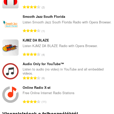
Ö
2
s
s
Smooth Jazz South Florida
z
Listen Smooth Jazz South Florida Radio with Opera Browser.
e
Ö
1
s
s
é
s
KJMZ DA BLAZE
r
z
Listen KJMZ DA BLAZE Radio with Opera Browser.
t
e
é
Ö
4
s
k
s
é
e
s
Audio Only for YouTube™
r
l
z
Listen to audio (no video) in YouTube and all embedded
t
é
videos.
e
é
Ö
s
6
s
k
s
s
é
e
s
Online Radio X-at
z
r
l
z
á
Free Online Internet Radio Stations
t
é
e
m
é
Ö
s
11
s
a
k
s
s
é
:
e
s
z
Visszajelzések a felhasználóktól
r