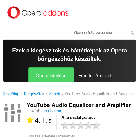
Ugrás
a
lap
tartalmára
Ezek a kiegészítők és háttérképek az
Opera
böngészőhöz
készültek.
Opera letöltése
Free for Android
Kezdőlap
Kiegészítők
Zenék
YouTube Audio Equalizer and Amplifier‎
YouTube Audio Equalizer and Amplifier
készítő:
lunu-bounir
4.1
A te osztályzatod
/ 5
Összes értékelés száma:
43