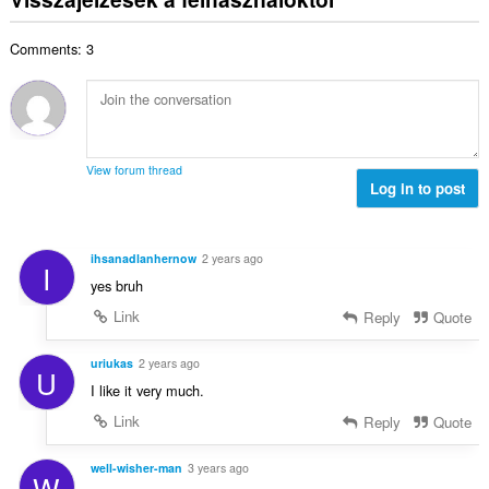
l
z
á
t
é
e
m
é
s
Comments: 3
s
a
k
s
é
:
e
z
r
l
á
t
é
m
é
s
a
k
s
View forum thread
:
e
Log in to post
z
l
á
é
m
s
a
ihsanadlanhernow
2 years ago
I
s
:
yes bruh
z
á
Link
Reply
Quote
m
a
uriukas
2 years ago
U
:
I like it very much.
Link
Reply
Quote
well-wisher-man
3 years ago
W