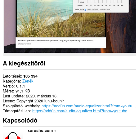
Ez
a
kiegészítő
hozzáfér
a
lapokhoz
és
a
böngészési
tevékenységhez.
A kiegészítőről
Letöltések
105 394
Kategória
Zenék
Verzió
0.1.1
Méret
91,1 KB
Last update
2020. március 18.
Licenc
Copyright 2020 lunu-bounir
Szolgáltatói webhely
https://add0n.com/audio-equalizer.html?from=youtube
Támogatási lap
https://add0n.com/audio-equalizer.html?from=youtube
Kapcsolódó
xorosho.com +