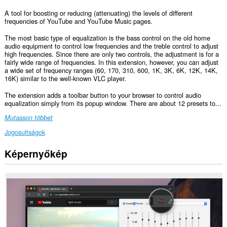
A tool for boosting or reducing (attenuating) the levels of different
frequencies of YouTube and YouTube Music pages.
The most basic type of equalization is the bass control on the old home
audio equipment to control low frequencies and the treble control to adjust
high frequencies. Since there are only two controls, the adjustment is for a
fairly wide range of frequencies. In this extension, however, you can adjust
a wide set of frequency ranges (60, 170, 310, 600, 1K, 3K, 6K, 12K, 14K,
16K) similar to the well-known VLC player.
The extension adds a toolbar button to your browser to control audio
equalization simply from its popup window. There are about 12 presets to...
Mutasson többet
Jogosultságok
Képernyőkép
Ez
a
kiegészítő
hozzáfér
az
adatához
néhány
webhelyen.