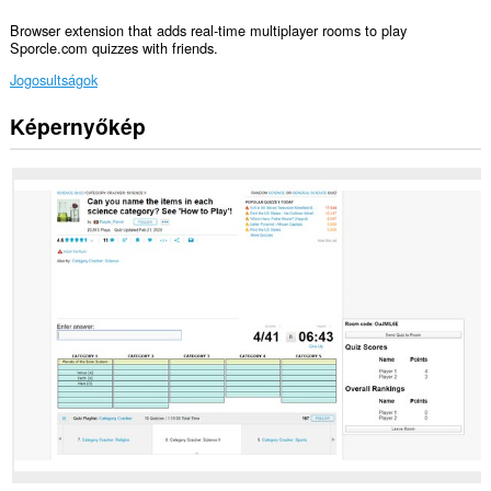
Browser extension that adds real-time multiplayer rooms to play
Sporcle.com quizzes with friends.
Jogosultságok
Képernyőkép
Ez
a
kiegészítő
hozzáfér
az
adatához
néhány
webhelyen.