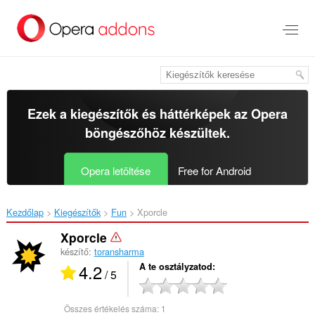
Ugrás
a
lap
tartalmára
Ezek a kiegészítők és háttérképek az
Opera
böngészőhöz
készültek.
Opera letöltése
Free for Android
Kezdőlap
Kiegészítők
Fun
Xporcle‎
Xporcle
készítő:
toransharma
4.2
A te osztályzatod
/ 5
Összes értékelés száma:
1