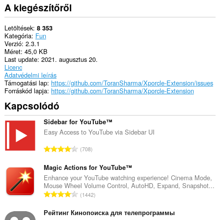
A kiegészítőről
Letöltések
8 353
Kategória
Fun
Verzió
2.3.1
Méret
45,0 KB
Last update
2021. augusztus 20.
Licenc
Adatvédelmi leírás
Támogatási lap
https://github.com/ToranSharma/Xporcle-Extension/issues
Forráskód lapja
https://github.com/ToranSharma/Xporcle-Extension
Kapcsolódó
Sidebar for YouTube™
Easy Access to YouTube via Sidebar UI
Ö
708
s
s
Magic Actions for YouTube™
z
Enhance your YouTube watching experience! Cinema Mode,
Mouse Wheel Volume Control, AutoHD, Expand, Snapshot...
e
Ö
1442
s
s
é
s
Рейтинг Кинопоиска для телепрограммы
r