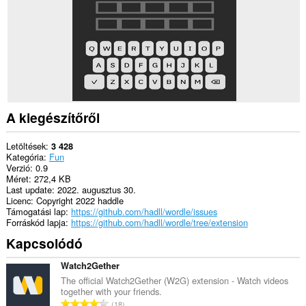
A kiegészítőről
Letöltések
3 428
Kategória
Fun
Verzió
0.9
Méret
272,4 KB
Last update
2022. augusztus 30.
Licenc
Copyright 2022 haddle
Támogatási lap
https://github.com/hadll/wordle/issues
Forráskód lapja
https://github.com/hadll/wordle/tree/extension
Kapcsolódó
Watch2Gether
The official Watch2Gether (W2G) extension - Watch videos
together with your friends.
Ö
18