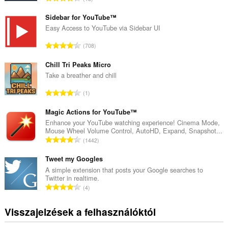
s
s
Sidebar for YouTube™
z
Easy Access to YouTube via Sidebar UI
e
Ö
708
s
s
é
s
Chill Tri Peaks Micro
r
z
Take a breather and chill
t
e
é
Ö
1
s
k
s
é
e
s
Magic Actions for YouTube™
r
l
z
Enhance your YouTube watching experience! Cinema Mode,
t
é
Mouse Wheel Volume Control, AutoHD, Expand, Snapshot...
e
é
Ö
s
1442
s
k
s
s
é
e
s
Tweet my Googles
z
r
l
z
á
A simple extension that posts your Google searches to
t
é
Twitter in realtime.
e
m
é
Ö
s
4
s
a
k
s
s
é
:
e
s
z
Visszajelzések a felhasználóktól
r
l
z
á
t
é
e
m