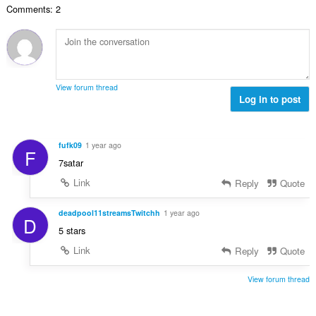
é
s
Comments: 2
s
a
k
s
é
:
e
z
r
l
á
t
é
m
é
s
a
k
s
View forum thread
:
e
Log in to post
z
l
á
é
m
s
a
fufk09
1 year ago
F
s
:
7satar
z
á
Link
Reply
Quote
m
a
deadpool11streamsTwitchh
1 year ago
D
:
5 stars
Link
Reply
Quote
View forum thread