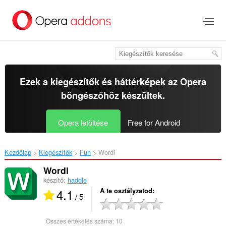
Ugrás
a
lap
tartalmára
Ezek a kiegészítők és háttérképek az
Opera
böngészőhöz
készültek.
Opera letöltése
Free for Android
Kezdőlap
Kiegészítők
Fun
Wordl‎
Wordl
készítő:
haddle
4.1
A te osztályzatod
/ 5
Összes értékelés száma:
10