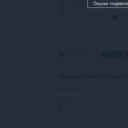
Összes megtekint
Visszajelzések a felhaszná
Comments: 0