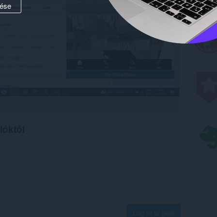
ése
lóktól
Log in to post