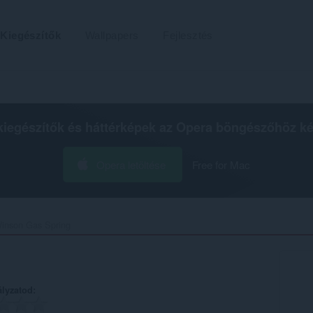
Kiegészítők
Wallpapers
Fejlesztés
kiegészítők és háttérképek az
Opera böngészőhöz
ké
Opera letöltése
Free for Mac
inson Gas Spring‎
ályzatod