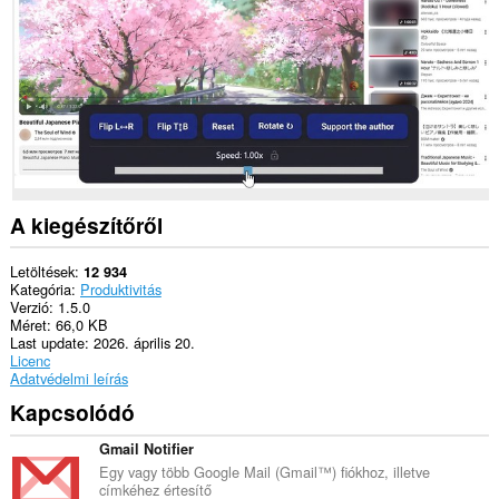
A kiegészítőről
Letöltések
12 934
Kategória
Produktivitás
Verzió
1.5.0
Méret
66,0 KB
Last update
2026. április 20.
Licenc
Adatvédelmi leírás
Kapcsolódó
Gmail Notifier
Egy vagy több Google Mail (Gmail™) fiókhoz, illetve
címkéhez értesítő