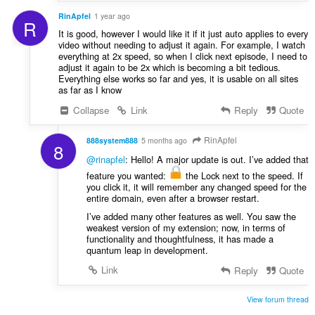
RinApfel
1 year ago
R
It is good, however I would like it if it just auto applies to every
video without needing to adjust it again. For example, I watch
everything at 2x speed, so when I click next episode, I need to
adjust it again to be 2x which is becoming a bit tedious.
Everything else works so far and yes, it is usable on all sites
as far as I know
Collapse
Link
Reply
Quote
RinApfel
888system888
5 months ago
8
@rinapfel
: Hello! A major update is out. I’ve added that
feature you wanted:
the Lock next to the speed. If
you click it, it will remember any changed speed for the
entire domain, even after a browser restart.
I’ve added many other features as well. You saw the
weakest version of my extension; now, in terms of
functionality and thoughtfulness, it has made a
quantum leap in development.
Link
Reply
Quote
View forum thread