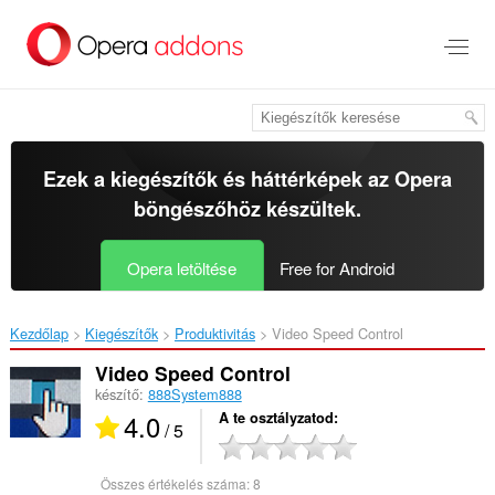
Ugrás
a
lap
tartalmára
Ezek a kiegészítők és háttérképek az
Opera
böngészőhöz
készültek.
Opera letöltése
Free for Android
Kezdőlap
Kiegészítők
Produktivitás
Video Speed Control‎
Video Speed Control
készítő:
888System888
4.0
A te osztályzatod
/ 5
Összes értékelés száma:
8