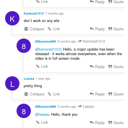
Link
Reply
Quote
Kamerad1312
7 months ago
K
don`t work on any site
Collapse
Link
Reply
Quote
Kamerad1312
888system888
5 months ago
8
@kamerad1312
: Hello, a major update has been
released - it works almost everywhere, even when the
video is in full screen mode.
Link
Reply
Quote
Lasssa
1 year ago
L
pretty thing
Collapse
Link
Reply
Quote
Lasssa
888system888
5 months ago
8
@lasssa
: Hello, thank you
Link
Reply
Quote