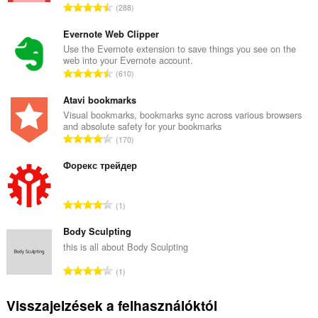
Ö
288
s
s
Evernote Web Clipper
z
Use the Evernote extension to save things you see on the
web into your Evernote account.
e
Ö
610
s
s
é
s
Atavi bookmarks
r
z
Visual bookmarks, bookmarks sync across various browsers
t
and absolute safety for your bookmarks
e
é
Ö
170
s
k
s
é
e
s
Форекс трейдер
r
l
z
t
é
e
é
Ö
s
1
s
k
s
s
é
e
s
Body Sculpting
z
r
l
z
á
this is all about Body Sculpting
t
é
e
m
é
Ö
s
1
s
a
k
s
s
é
:
e
s
z
Visszajelzések a felhasználóktól
r
l
z
á
t