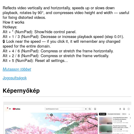
Reflects video vertically and horizontally, speeds up or slows down
playback, rotates by 90°, and compresses video height and width — useful
for fixing distorted videos.
How it works
Hotkeys:
Alt + * (NumPad): Show/hide control panel.
Alt + 1 / 3 (NumPad): Decrease or increase playback speed (step 0.01).
🔒 Lock near the speed — if you click it, it will remember any changed
speed for the entire domain.
Alt + 4 / 6 (NumPad): Compress or stretch the frame horizontally.
Alt + 2 / 8 (NumPad): Compress or stretch the frame vertically.
Alt + 5 (NumPad): Reset all settings...
Mutasson többet
Jogosultságok
Képernyőkép
Ez
a
kiegészítő
hozzáfér
az
adatához
az
összes
webhelyen.