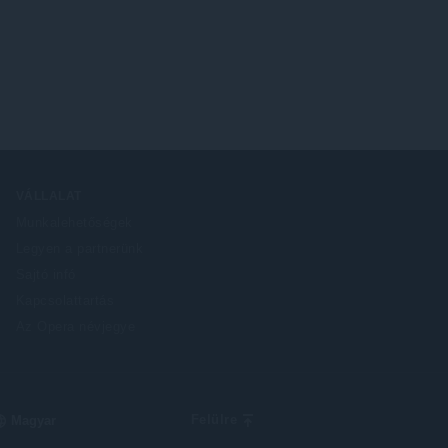
VÁLLALAT
Munkalehetőségek
Legyen a partnerünk
Sajtó infó
Kapcsolattartás
Az Opera névjegye
elect
Felülre
our