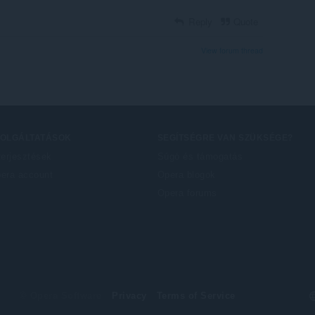
Reply
Quote
View forum thread
ZOLGÁLTATÁSOK
SEGÍTSÉGRE VAN SZÜKSÉGE?
terjesztések
Súgó és támogatás
era account
Opera blogok
Opera forums
S
© Opera Software
Privacy
Terms of Service
y