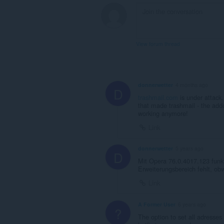
View forum thread
donnerwetter
4 months ago
D
trashmail.com
is under attack. 
that made trashmail - the addo
working anymore!
Link
donnerwetter
5 years ago
D
Mit Opera 76.0.4017.123 funkt
Erweiterungsbereich fehlt, obw
Link
A Former User
6 years ago
?
The option to set all adresse