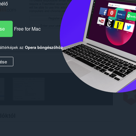
mélő
ése
Free for Mac
háttérképek az
Opera böngészőhöz
ése
lóktól