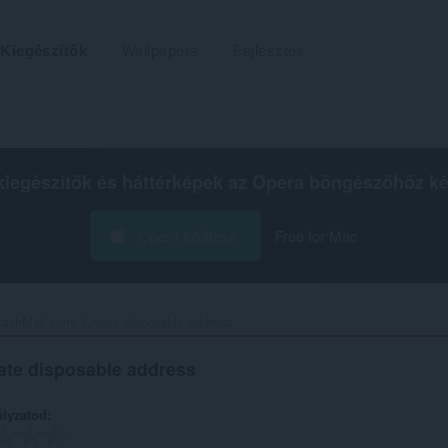
Kiegészítők
Wallpapers
Fejlesztés
kiegészítők és háttérképek az
Opera böngészőhöz
ké
Opera letöltése
Free for Mac
rashMail.com: Create disposable address‎
ate disposable address
ályzatod