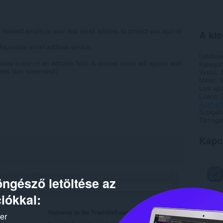
forward emails to your real email address to protect you against
A kie
isposable email address service.
Letöltés
ouse button in an editable field. A context menu will appear with
Kategór
ess (see screenshot).
Verzió
Méret
5
Last up
Licenc
Adatvéde
Szolgált
Támogat
Kapc
ngésző letöltése az
iókkal:
ker