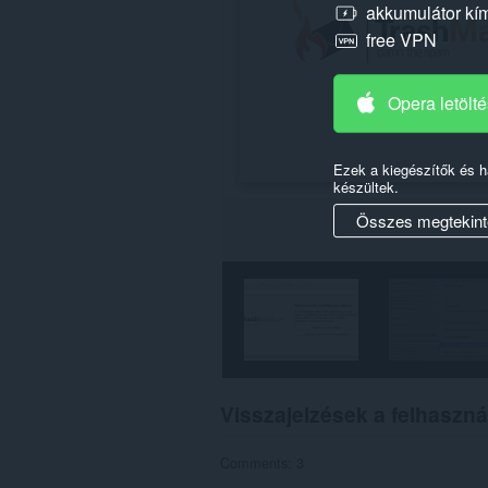
a
akkumulátor kí
lapokhoz
és
free VPN
a
böngészési
tevékenységhez.
Opera letölt
Ezek a kiegészítők és 
készültek.
Összes megtekint
Visszajelzések a felhaszná
Comments: 3