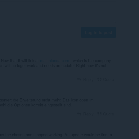
Log in to post
Now that it will link at
mail.aionda.com
- which is the company
n will no loger work and needs an update! Right now it's not
Reply
Quote
ioniert die Erweiterung nicht mehr. Das Icon oben im
ohl die Optionen korrekt eingestellt sind.
Reply
Quote
s as the chosen one stopped working. An update would be fine, a