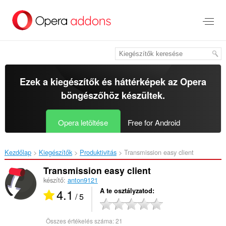
Ugrás
a
lap
tartalmára
Ezek a kiegészítők és háttérképek az
Opera
böngészőhöz
készültek.
Opera letöltése
Free for Android
Kezdőlap
Kiegészítők
Produktivitás
Transmission easy client‎
Transmission easy client
készítő:
anton9121
4.1
A te osztályzatod
/ 5
Összes értékelés száma:
21