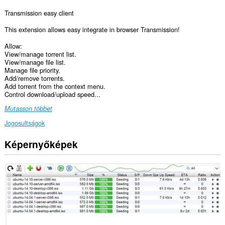
Transmission easy client
This extension allows easy integrate in browser Transmission!
Allow:
View/manage torrent list.
View/manage file list.
Manage file priority.
Add/remove torrents.
Add torrent from the context menu.
Control download/upload speed...
Mutasson többet
Jogosultságok
Képernyőképek
Ez
a
kiegészítő
hozzáfér
az
adatához
az
összes
webhelyen.