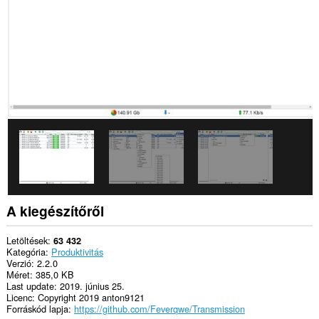
This
extension
can
create
rich
notifications
and
display
them
to
you
in
the
system
tray.
Ez
a
kiegészítő
A kiegészítőről
hozzáfér
a
lapokhoz
Letöltések
63 432
és
Kategória
Produktivitás
a
Verzió
2.2.0
böngészési
Méret
385,0 KB
tevékenységhez.
Last update
2019. június 25.
Licenc
Copyright 2019 anton9121
Forráskód lapja
https://github.com/Feverqwe/Transmission