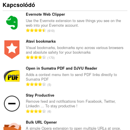
Kapcsolódó
Evernote Web Clipper
Use the Evernote extension to save things you see on the
web into your Evernote account.
Ö
610
s
s
Atavi bookmarks
z
Visual bookmarks, bookmarks sync across various browsers
and absolute safety for your bookmarks
e
Ö
170
s
s
é
s
Open in Sumatra PDF and DJVU Reader
r
z
Adds a context menu item to send PDF links directly to
t
Sumatra PDF
e
é
Ö
5
s
k
s
é
e
s
Stay Productive
r
l
z
Remove feed and notifications from Facebook, Twitter,
t
é
Linkedin ... To stay productive !
e
é
Ö
s
6
s
k
s
s
é
e
s
Bulk URL Opener
z
r
l
z
á
A simple Opera extension to open multiple URLs at once.