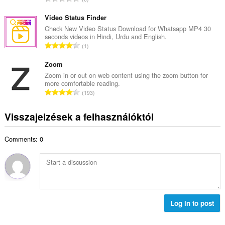
s
k
s
é
e
s
Video Status Finder
r
l
z
Check New Video Status Download for Whatsapp MP4 30
t
é
seconds videos in Hindi, Urdu and English.
e
é
Ö
s
1
s
k
s
s
é
e
s
Zoom
z
r
l
z
á
Zoom in or out on web content using the zoom button for
t
é
more comfortable reading.
e
m
é
Ö
s
193
s
a
k
s
s
é
:
e
s
z
Visszajelzések a felhasználóktól
r
l
z
á
t
é
e
m
é
s
Comments: 0
s
a
k
s
é
:
e
z
r
l
á
t
é
m
é
s
a
k
s
:
e
Log in to post
z
l
á
é