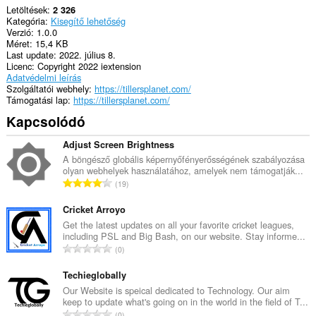
Letöltések
2 326
Kategória
Kisegítő lehetőség
Verzió
1.0.0
Méret
15,4 KB
Last update
2022. július 8.
Licenc
Copyright 2022 iextension
Adatvédelmi leírás
Szolgáltatói webhely
https://tillersplanet.com/
Támogatási lap
https://tillersplanet.com/
Kapcsolódó
Adjust Screen Brightness
A böngésző globális képernyőfényerősségének szabályozása
olyan webhelyek használatához, amelyek nem támogatják...
Ö
19
s
s
Cricket Arroyo
z
Get the latest updates on all your favorite cricket leagues,
including PSL and Big Bash, on our website. Stay informe...
e
Ö
0
s
s
é
s
Techieglobally
r
z
Our Website is speical dedicated to Technology. Our aim
t
keep to update what's going on in the world in the field of T...
e
é
Ö
0