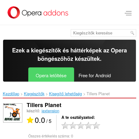
Ugrás
a
lap
tartalmára
Ezek a kiegészítők és háttérképek az
Opera
böngészőhöz
készültek.
Opera letöltése
Free for Android
Kezdőlap
Kiegészítők
Kisegítő lehetőség
Tillers Planet‎
Tillers Planet
készítő:
iextension
0.0
A te osztályzatod
/ 5
Összes értékelés száma:
0