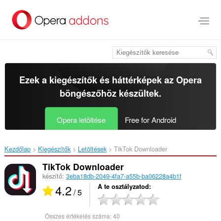
Ugrás
a
lap
tartalmára
Ezek a kiegészítők és háttérképek az
Opera
böngészőhöz
készültek.
Opera letöltése
Free for Android
Kezdőlap
Kiegészítők
Letöltések
TikTok Downloader‎
TikTok Downloader
készítő:
3eba18db-2049-4fa7-a55b-ba06228a4b1f
4.2
A te osztályzatod
/ 5
Összes értékelés száma:
40