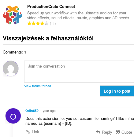
s
s
é
e
s
ProductionCrate Connect
z
r
l
z
á
Speed up your workflow with the ultimate add-on for your
t
é
video effects, sound effects, music, graphics and 3D needs...
e
m
é
Ö
s
11
s
a
k
s
s
é
:
e
s
z
Visszajelzések a felhasználóktól
r
l
z
á
t
é
e
m
é
s
Comments: 1
s
a
k
s
é
:
e
z
r
l
á
t
é
m
é
s
a
k
s
View forum thread
:
e
Log in to post
z
l
á
é
m
s
a
Odin659
1 year ago
O
s
:
Does this extension let you set custom file naming? I like mine
z
named as {usernam} - {ID}.
á
Link
Reply
Quote
m