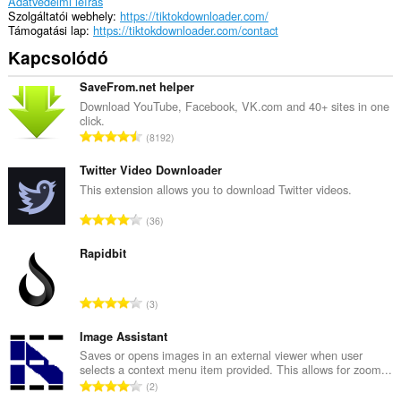
Adatvédelmi leírás
Szolgáltatói webhely
https://tiktokdownloader.com/
Támogatási lap
https://tiktokdownloader.com/contact
Kapcsolódó
SaveFrom.net helper
Download YouTube, Facebook, VK.com and 40+ sites in one
click.
Ö
8192
s
s
Twitter Video Downloader
z
This extension allows you to download Twitter videos.
e
Ö
36
s
s
é
s
Rapidbit
r
z
t
e
é
Ö
3
s
k
s
é
e
s
Image Assistant
r
l
z
Saves or opens images in an external viewer when user
t
é
selects a context menu item provided. This allows for zoom...
e
é
Ö
s
2
s
k