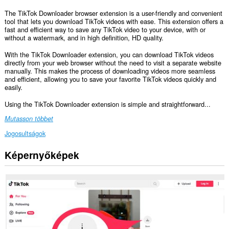
The TikTok Downloader browser extension is a user-friendly and convenient
tool that lets you download TikTok videos with ease. This extension offers a
fast and efficient way to save any TikTok video to your device, with or
without a watermark, and in high definition, HD quality.
With the TikTok Downloader extension, you can download TikTok videos
directly from your web browser without the need to visit a separate website
manually. This makes the process of downloading videos more seamless
and efficient, allowing you to save your favorite TikTok videos quickly and
easily.
Using the TikTok Downloader extension is simple and straightforward...
Mutasson többet
Jogosultságok
Képernyőképek
Ez
a
kiegészítő
hozzáfér
az
adatához
néhány
webhelyen.