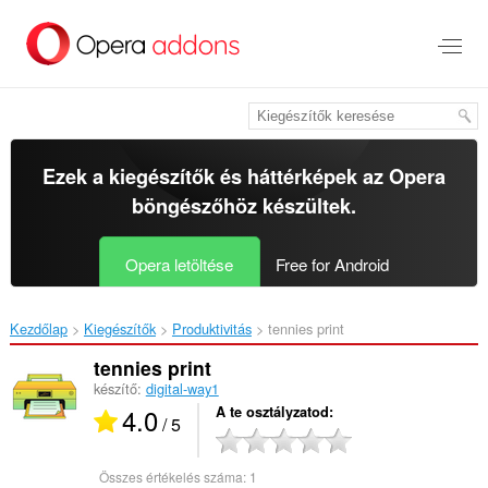
Ugrás
a
lap
tartalmára
Ezek a kiegészítők és háttérképek az
Opera
böngészőhöz
készültek.
Opera letöltése
Free for Android
Kezdőlap
Kiegészítők
Produktivitás
tennies print‎
tennies print
készítő:
digital-way1
4.0
A te osztályzatod
/ 5
Összes értékelés száma:
1