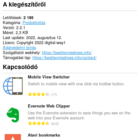
A kiegészítőről
Letöltések
2 195
Kategória
Produktivitás
Verzió
2.2.1
Méret
2,3 KB
Last update
2022. augusztus 12.
Licenc
Copyright 2022 digital-way1
Adatvédelmi leírás
Szolgáltatói webhely
https://besttennisshoes.info/
Támogatási lap
https://besttennisshoes.info/contact/
Kapcsolódó
Mobile View Switcher
Switch to mobile view with one click via toolbar button.
Ö
17
s
s
Evernote Web Clipper
z
Use the Evernote extension to save things you see on the
web into your Evernote account.
e
Ö
610
s
s
é
s
Atavi bookmarks
r