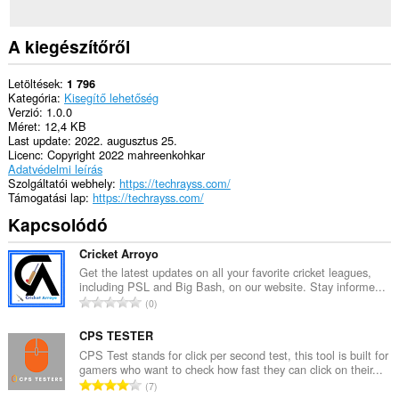
A kiegészítőről
Letöltések
1 796
Kategória
Kisegítő lehetőség
Verzió
1.0.0
Méret
12,4 KB
Last update
2022. augusztus 25.
Licenc
Copyright 2022 mahreenkohkar
Adatvédelmi leírás
Szolgáltatói webhely
https://techrayss.com/
Támogatási lap
https://techrayss.com/
Kapcsolódó
Cricket Arroyo
Get the latest updates on all your favorite cricket leagues,
including PSL and Big Bash, on our website. Stay informe...
Ö
0
s
s
CPS TESTER
z
CPS Test stands for click per second test, this tool is built for
gamers who want to check how fast they can click on their...
e
Ö
7
s