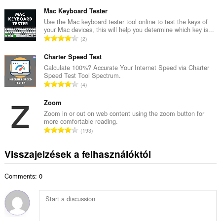
s
é
s
Mac Keyboard Tester
r
z
Use the Mac keyboard tester tool online to test the keys of
t
your Mac devices, this will help you determine which key is...
e
é
Ö
2
s
k
s
é
e
s
Charter Speed Test
r
l
z
Calculate 100%? Accurate Your Internet Speed via Charter
t
é
Speed Test Tool Spectrum.
e
é
Ö
s
4
s
k
s
s
é
e
s
Zoom
z
r
l
z
á
Zoom in or out on web content using the zoom button for
t
é
more comfortable reading.
e
m
é
Ö
s
193
s
a
k
s
s
é
:
e
s
z
Visszajelzések a felhasználóktól
r
l
z
á
t
é
e
m
é
s
Comments: 0
s
a
k
s
é
:
e
z
r
l
á
t
é
m
é