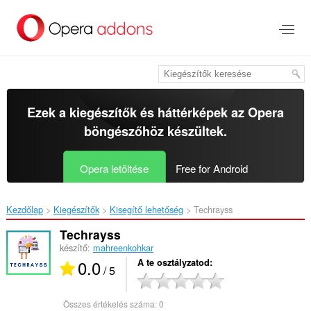
Ugrás
a
lap
tartalmára
Ezek a kiegészítők és háttérképek az
Opera
böngészőhöz
készültek.
Opera letöltése
Free for Android
Kezdőlap
Kiegészítők
Kisegítő lehetőség
Techrayss‎
Techrayss
készítő:
mahreenkohkar
0.0
A te osztályzatod
/ 5
Összes értékelés száma:
0