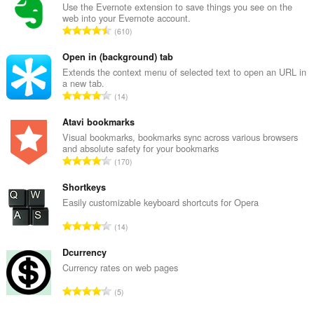
Use the Evernote extension to save things you see on the
web into your Evernote account.
Ö
610
s
s
Open in (background) tab
z
Extends the context menu of selected text to open an URL in
a new tab.
e
Ö
14
s
s
é
s
Atavi bookmarks
r
z
Visual bookmarks, bookmarks sync across various browsers
t
and absolute safety for your bookmarks
e
é
Ö
170
s
k
s
é
e
s
Shortkeys
r
l
z
Easily customizable keyboard shortcuts for Opera
t
é
e
é
Ö
s
14
s
k
s
s
é
e
s
Dcurrency
z
r
l
z
á
Currency rates on web pages
t
é
e
m
é
Ö
s
5
s
a
k
s
s
é
: