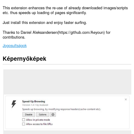
This extension enhances the re-use of already downloaded images/scripts
etc. thus speeds up loading of pages significantly.
Just install this extension and enjoy faster surfing.
Thanks to Daniel Aleksandersen(https://github.com/Aeyoun) for
contributions.
Jogosultságok
Képernyőképek
Ez
a
kiegészítő
hozzáfér
az
adatához
az
összes
webhelyen.