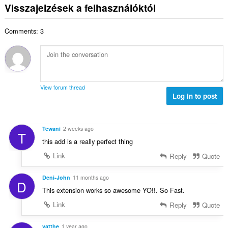
e
s
z
Visszajelzések a felhasználóktól
r
l
z
á
t
é
e
m
é
s
Comments: 3
s
a
k
s
é
:
e
z
r
l
á
t
é
m
é
s
a
k
s
View forum thread
:
e
Log in to post
z
l
á
é
m
s
a
Tewani
2 weeks ago
T
s
:
this add is a really perfect thing
z
á
Link
Reply
Quote
m
a
Deni-John
11 months ago
D
:
This extension works so awesome YO!!. So Fast.
Link
Reply
Quote
yatthe
1 year ago