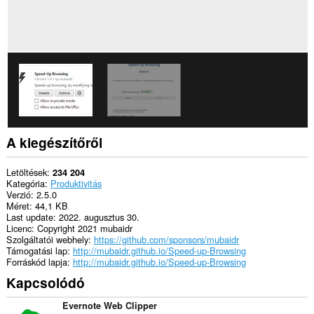
A kiegészítőről
Letöltések
234 204
Kategória
Produktivitás
Verzió
2.5.0
Méret
44,1 KB
Last update
2022. augusztus 30.
Licenc
Copyright 2021 mubaidr
Szolgáltatói webhely
https://github.com/sponsors/mubaidr
Támogatási lap
http://mubaidr.github.io/Speed-up-Browsing
Forráskód lapja
http://mubaidr.github.io/Speed-up-Browsing
Kapcsolódó
Evernote Web Clipper