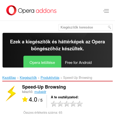
Ugrás
a
lap
tartalmára
Ezek a kiegészítők és háttérképek az
Opera
böngészőhöz
készültek.
Opera letöltése
Free for Android
Kezdőlap
Kiegészítők
Produktivitás
Speed-Up Browsing‎
Speed-Up Browsing
készítő:
mubaidr
4.0
A te osztályzatod
/ 5
Összes értékelés száma:
65