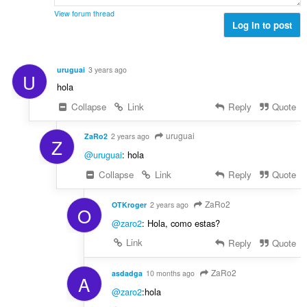
s
a
k
s
View forum thread
:
e
Log in to post
z
l
á
é
m
s
a
uruguai
3 years ago
U
s
:
hola
z
á
Collapse
Link
Reply
Quote
m
a
uruguai
ZaRo2
2 years ago
Z
:
@uruguai
: hola
Collapse
Link
Reply
Quote
ZaRo2
OTKroger
2 years ago
O
@zaro2
: Hola, como estas?
Link
Reply
Quote
ZaRo2
asdadga
10 months ago
A
@zaro2
:hola