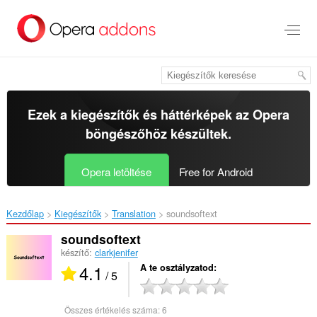
Ugrás
a
lap
tartalmára
Ezek a kiegészítők és háttérképek az
Opera
böngészőhöz
készültek.
Opera letöltése
Free for Android
Kezdőlap
Kiegészítők
Translation
soundsoftext‎
soundsoftext
készítő:
clarkjenifer
4.1
A te osztályzatod
/ 5
Összes értékelés száma:
6