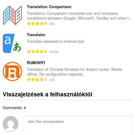
s
é
s
Translation Comparison
r
z
Translation Comparison translates text and compares
t
translations between Google, Microsoft, Yandex and other t...
e
é
Ö
65
s
k
s
é
e
s
Translator
r
l
z
Translate selected or entered text
t
é
e
é
Ö
s
4339
s
k
s
s
é
e
s
RUMIWIFI
z
r
l
z
á
Translator of Chinese firmware for Xiaomi router. Works
t
é
offline. No configuration required.
e
m
é
Ö
s
23
s
a
k
s
s
é
:
e
s
z
Visszajelzések a felhasználóktól
r
l
z
á
t
é
e
m
é
s
Comments: 4
s
a
k
s
é
:
e
z
r
l
á
t
é
m
é