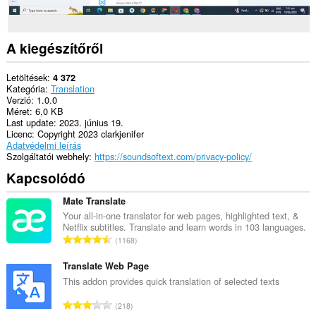
A kiegészítőről
Letöltések
4 372
Kategória
Translation
Verzió
1.0.0
Méret
6,0 KB
Last update
2023. június 19.
Licenc
Copyright 2023 clarkjenifer
Adatvédelmi leírás
Szolgáltatói webhely
https://soundsoftext.com/privacy-policy/
Kapcsolódó
Mate Translate
Your all-in-one translator for web pages, highlighted text, &
Netflix subtitles. Translate and learn words in 103 languages.
Ö
1168
s
s
Translate Web Page
z
This addon provides quick translation of selected texts
e
Ö
218
s