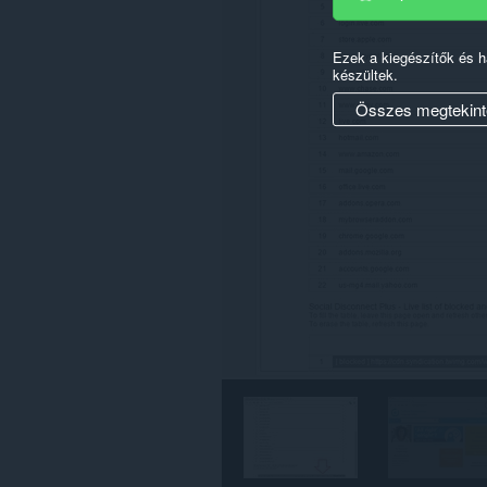
webhelyen.
Ez
Ezek a kiegészítők és 
a
készültek.
kiegészítő
hozzáfér
Összes megtekint
a
lapokhoz
és
a
böngészési
tevékenységhez.