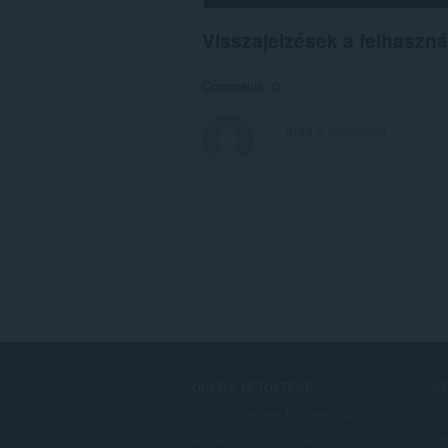
Visszajelzések a felhaszná
Comments: 0
OPERA LETÖLTÉSE
S
Számítógépes böngészők
Ki
Mobil alkalmazások
Op