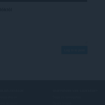
lóktól
Log in to post
ZOLGÁLTATÁSOK
SEGÍTSÉGRE VAN SZÜKSÉGE?
terjesztések
Súgó és támogatás
era account
Opera blogok