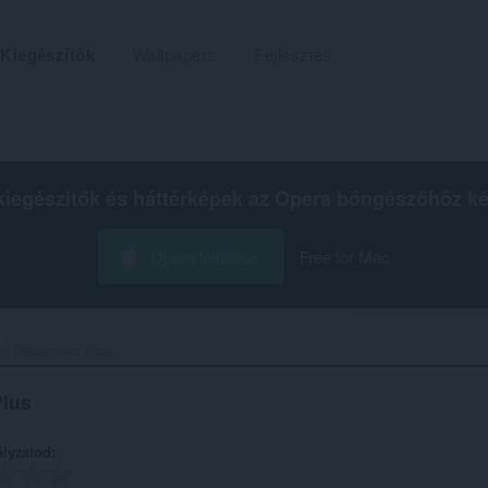
Kiegészítők
Wallpapers
Fejlesztés
kiegészítők és háttérképek az
Opera böngészőhöz
ké
Opera letöltése
Free for Mac
al Disconnect Plus‎
Plus
ályzatod