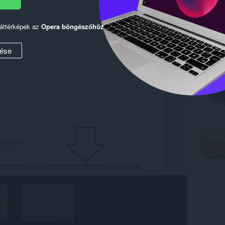
háttérképek az
Opera böngészőhöz
ése