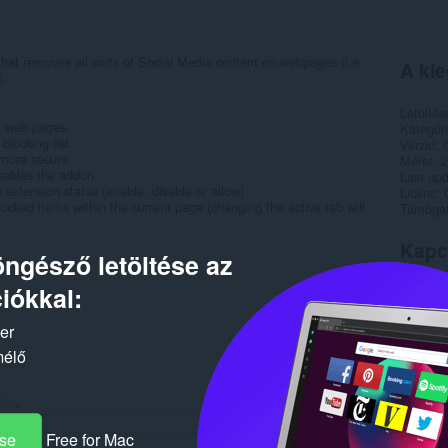
hat removes all sorts of Social Media content on webpages (i.e.
A kie
).
Letöltés
om web pages.
Kategór
blocking list.
Verzió
 more secure.
Méret
2
isables the addon.
Last up
e extension status (enable, disable or allow)
Licenc
ocked items within the current page (changing the active tab will
Támogat
Kapc
ngésző letöltése az
iókkal:
ker
mélő
ése
Free for Mac