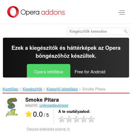
Ugrás
a
lap
tartalmára
Ezek a kiegészítők és háttérképek az
Opera
böngészőhöz
készültek.
Opera letöltése
Free for Android
Kezdőlap
Kiegészítők
Kisegítő lehetőség
Smoke Pitara‎
Smoke Pitara
készítő:
unknowdeveloper
0.0
A te osztályzatod
/ 5
Összes értékelés száma:
0