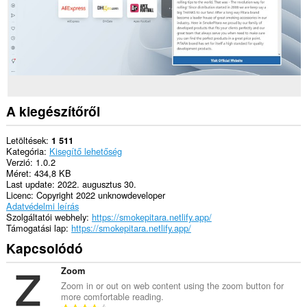
A kiegészítőről
Letöltések
1 511
Kategória
Kisegítő lehetőség
Verzió
1.0.2
Méret
434,8 KB
Last update
2022. augusztus 30.
Licenc
Copyright 2022 unknowdeveloper
Adatvédelmi leírás
Szolgáltatói webhely
https://smokepitara.netlify.app/
Támogatási lap
https://smokepitara.netlify.app/
Kapcsolódó
Zoom
Zoom in or out on web content using the zoom button for
more comfortable reading.