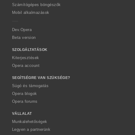
O
Számítógépes böngészők
p
Mobil alkalmazások
e
r
a
Dev.Opera
Beta version
SZOLGÁLTATÁSOK
Kiterjesztések
Opera account
SEGÍTSÉGRE VAN SZÜKSÉGE?
Súgó és támogatás
Opera blogok
Opera forums
VÁLLALAT
Munkalehetőségek
Legyen a partnerünk