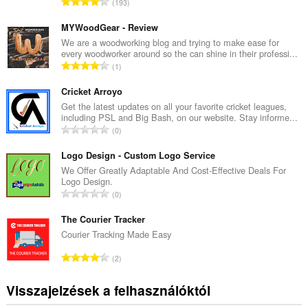
Ö
193
s
s
MYWoodGear - Review
z
We are a woodworking blog and trying to make ease for
every woodworker around so the can shine in their professi...
e
Ö
1
s
s
é
s
Cricket Arroyo
r
z
Get the latest updates on all your favorite cricket leagues,
t
including PSL and Big Bash, on our website. Stay informe...
e
é
Ö
0
s
k
s
é
e
s
Logo Design - Custom Logo Service
r
l
z
We Offer Greatly Adaptable And Cost-Effective Deals For
t
é
Logo Design.
e
é
Ö
s
0
s
k
s
s
é
e
s
The Courier Tracker
z
r
l
z
á
Courier Tracking Made Easy
t
é
e
m
é
Ö
s
2
s
a
k
s
s
é
:
e
s
z
Visszajelzések a felhasználóktól
r
l
z
á
t
é