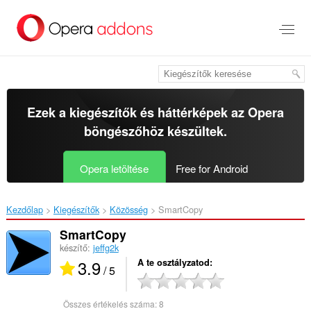
Ugrás
a
lap
tartalmára
Ezek a kiegészítők és háttérképek az
Opera
böngészőhöz
készültek.
Opera letöltése
Free for Android
Kezdőlap
Kiegészítők
Közösség
SmartCopy‎
SmartCopy
készítő:
jeffg2k
3.9
A te osztályzatod
/ 5
Összes értékelés száma:
8