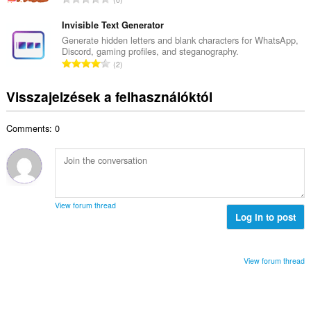
s
k
s
s
é
e
s
Invisible Text Generator
z
r
l
z
á
Generate hidden letters and blank characters for WhatsApp,
t
é
Discord, gaming profiles, and steganography.
e
m
é
Ö
s
2
s
a
k
s
s
é
:
e
s
z
Visszajelzések a felhasználóktól
r
l
z
á
t
é
e
m
é
s
Comments: 0
s
a
k
s
é
:
e
z
r
l
á
t
é
m
é
s
a
k
s
View forum thread
:
e
Log in to post
z
l
á
é
m
s
a
View forum thread
s
:
z
á