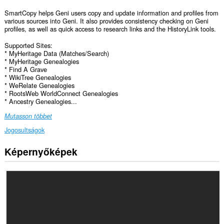
SmartCopy helps Geni users copy and update information and profiles from
various sources into Geni. It also provides consistency checking on Geni
profiles, as well as quick access to research links and the HistoryLink tools.
Supported Sites:
* MyHeritage Data (Matches/Search)
* MyHeritage Genealogies
* Find A Grave
* WikiTree Genealogies
* WeRelate Genealogies
* RootsWeb WorldConnect Genealogies
* Ancestry Genealogies...
Mutasson többet
Jogosultságok
Képernyőképek
Ez
a
kiegészítő
hozzáfér
az
adatához
néhány
webhelyen.