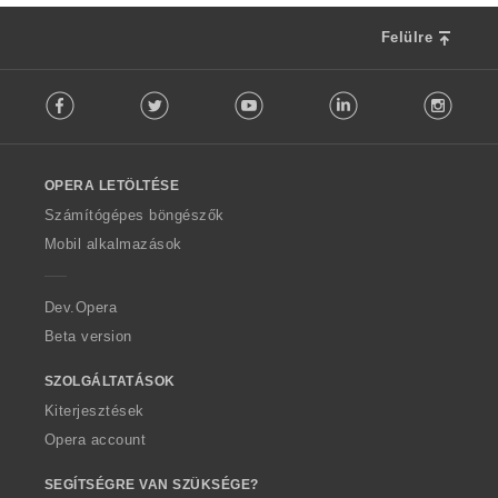
m
a
Felülre
:
F
Facebook
Twitter
Youtube
LinkedIn
Instag
o
l
l
o
OPERA LETÖLTÉSE
w
O
Számítógépes böngészők
p
Mobil alkalmazások
e
r
a
Dev.Opera
Beta version
SZOLGÁLTATÁSOK
Kiterjesztések
Opera account
SEGÍTSÉGRE VAN SZÜKSÉGE?