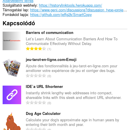
Adatvédelmi leírás
Szolgáltatói webhely
https://historylinktools.herokuapp.com/
Támogatási lap
https://www.geni.com/discussions?discussion_type=project-18783
Forráskód lapja
https://github.com/jeffg2k/SmartCopy
Kapcsolódó
Barriers of communication
Let’s Learn About Communication Barriers And How To
Communicate Effectively Without Delay.
Ö
1
s
s
jeu-tarot-en-ligne.com•Emoji
z
Ajoute des fonctionnalités à jeu-tarot-en-ligne.com pour
améliorer votre expérience de jeu et corriger des bugs.
e
Ö
0
s
s
é
s
IDE`a URL Shortener
r
z
Instantly shrink lengthy web addresses into compact,
t
shareable links with this sleek and efficient URL shortener.
e
é
Ö
0
s
k
s
é
e
s
Dog Age Calculator
r
l
z
Calculate your dog's approximate age in human years by
t
é
entering their birth month and year.
e
é
Ö
s
0