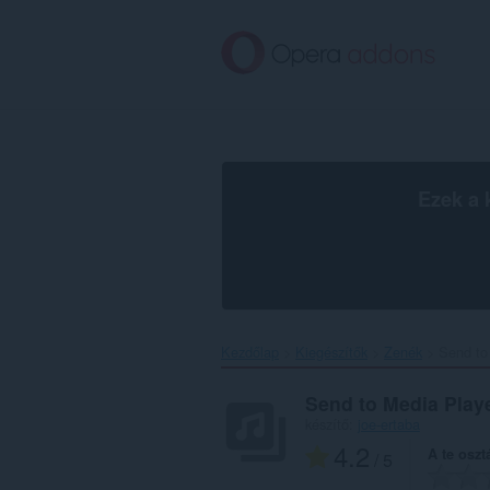
Ugrás
a
lap
tartalmára
Ezek a 
Kezdőlap
Kiegészítők
Zenék
Send to
Send to Media Play
készítő:
joe-ertaba
4.2
A te oszt
/ 5