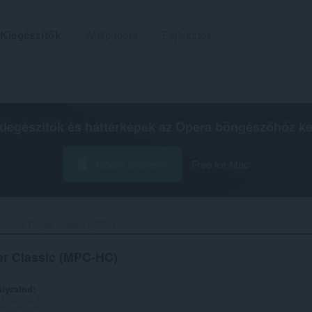
Kiegészítők
Wallpapers
Fejlesztés
kiegészítők és háttérképek az
Opera böngészőhöz
ké
Opera letöltése
Free for Mac
 Media Player Classic (MPC-HC)‎
er Classic (MPC-HC)
ályzatod