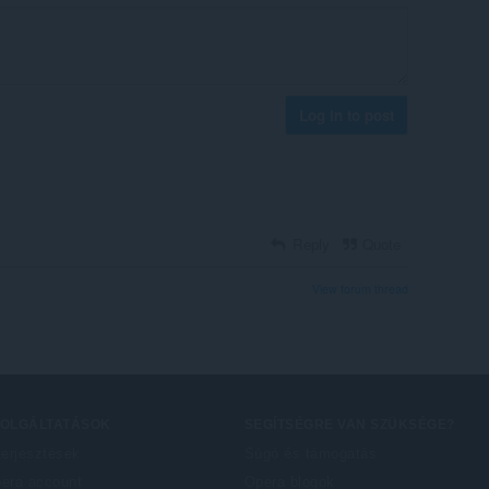
Log in to post
Reply
Quote
View forum thread
ZOLGÁLTATÁSOK
SEGÍTSÉGRE VAN SZÜKSÉGE?
terjesztések
Súgó és támogatás
era account
Opera blogok