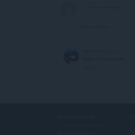
display
them
to
you
in
View forum thread
the
system
tray.
Ez
arkus1995
6 years ago
a
kiegészítő
It does the job perfectly.
hozzáfér
Link
a
lapokhoz
és
a
böngészési
tevékenységhez.
OPERA LETÖLTÉSE
S
Számítógépes böngészők
Ki
Mobil alkalmazások
Op