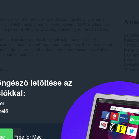
d offers "send to Media Player Classic" functionality when a
A kie
ou can watch media streams in your powerful MPC media player
e the power of MPC for watching or listening to media sources.
Letöltés
this extension to make it as lightweight as possible. For
Kategór
sion is in nonpersistent mode and hence the extension does not
Verzió
, media detection algorithm does not demand usual observation
Méret
4
her similar extensions.
Last up
Licenc
Szolgált
es...
Támogat
ngésző letöltése az
Kapc
iókkal:
ker
mélő
ése
Free for Mac