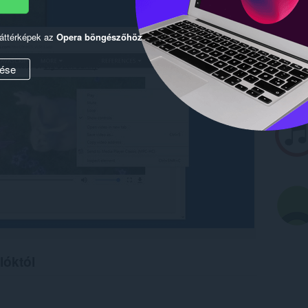
háttérképek az
Opera böngészőhöz
ése
lóktól