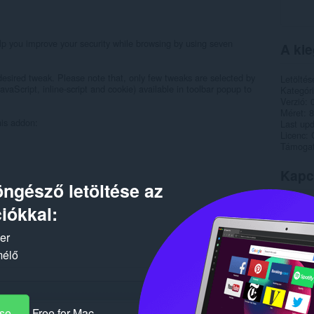
p you improve your security while browsing by using seven
A kie
esired tweak. Please note that, only few tweaks are selected by
Letöltés
avaScript, inline-script and cookie) available in toolbar popup to
Kategór
Verzió
Méret
8
his addon:
Last up
Licenc
Támogat
Kapc
ngésző letöltése az
iókkal:
ker
mélő
ése
Free for Mac