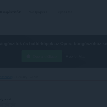
Kiegészítők
Wallpapers
Fejlesztés
kiegészítők és háttérképek az
Opera böngészőhöz
ké
Opera letöltése
Free for Mac
biztonság
Security Tweaks‎
ályzatod