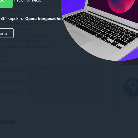
háttérképek az
Opera böngészőhöz
ése
lóktól