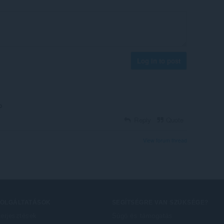
Log in to post
b
Reply
Quote
View forum thread
ZOLGÁLTATÁSOK
SEGÍTSÉGRE VAN SZÜKSÉGE?
terjesztések
Súgó és támogatás