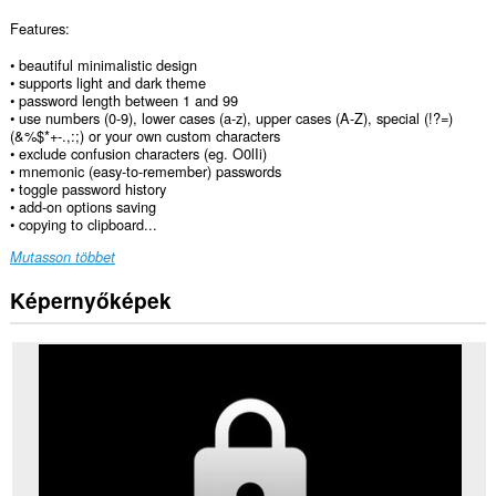
Features:
• beautiful minimalistic design
• supports light and dark theme
• password length between 1 and 99
• use numbers (0-9), lower cases (a-z), upper cases (A-Z), special (!?=)
(&%$*+-.,:;) or your own custom characters
• exclude confusion characters (eg. O0lIi)
• mnemonic (easy-to-remember) passwords
• toggle password history
• add-on options saving
• copying to clipboard...
Mutasson többet
Képernyőképek