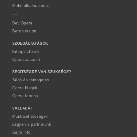
p
Mobil alkalmazások
e
r
a
Dev.Opera
Beta version
SZOLGÁLTATÁSOK
Kiterjesztések
Opera account
SEGÍTSÉGRE VAN SZÜKSÉGE?
Súgó és támogatás
Opera blogok
Opera forums
VÁLLALAT
Munkalehetőségek
Legyen a partnerünk
Sajtó infó