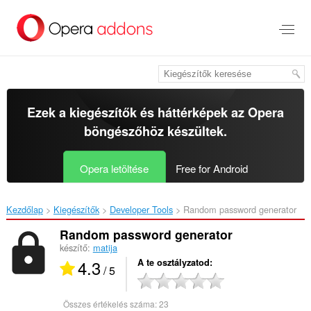
Ugrás
a
lap
tartalmára
Ezek a kiegészítők és háttérképek az
Opera
böngészőhöz
készültek.
Opera letöltése
Free for Android
Kezdőlap
Kiegészítők
Developer Tools
Random password generator‎
Random password generator
készítő:
matija
4.3
A te osztályzatod
/ 5
Összes értékelés száma:
23