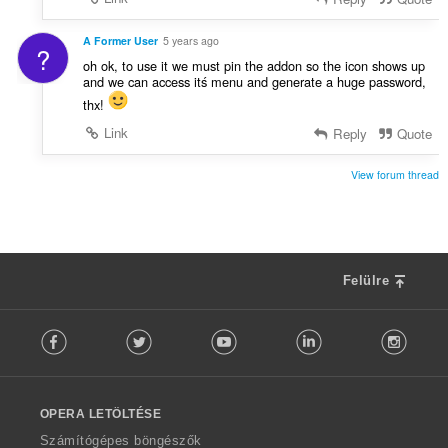
A Former User
5 years ago
?
oh ok, to use it we must pin the addon so the icon shows up
and we can access itś menu and generate a huge password,
thx!
Link
Reply
Quote
View forum thread
Felülre
F
Facebook
Twitter
Youtube
LinkedIn
Instag
o
l
l
o
OPERA LETÖLTÉSE
w
O
Számítógépes böngészők