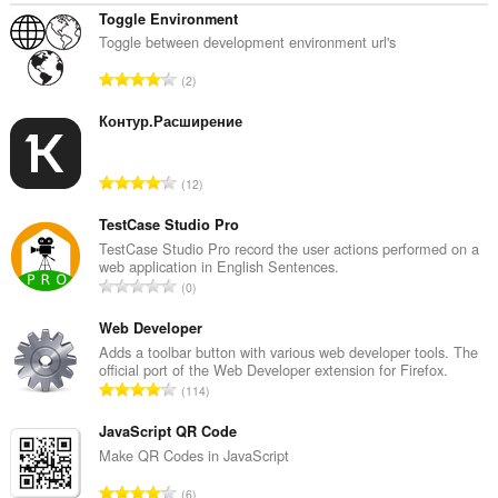
Toggle Environment
Toggle between development environment url's
Ö
2
s
s
Контур.Расширение
z
e
Ö
12
s
s
é
s
TestCase Studio Pro
r
z
TestCase Studio Pro record the user actions performed on a
t
web application in English Sentences.
e
é
Ö
0
s
k
s
é
e
s
Web Developer
r
l
z
Adds a toolbar button with various web developer tools. The
t
é
official port of the Web Developer extension for Firefox.
e
é
Ö
s
114
s
k
s
s
é
e
s
JavaScript QR Code
z
r
l
z
á
Make QR Codes in JavaScript
t
é
e
m
é
Ö
s
6