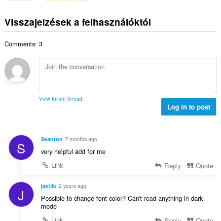
s
a
k
s
s
é
:
e
s
z
Visszajelzések a felhasználóktól
r
l
z
á
t
é
e
m
é
s
Comments: 3
s
a
k
s
é
:
e
z
r
l
á
t
é
m
é
s
a
k
s
View forum thread
:
e
Log in to post
z
l
á
é
m
s
a
Seanton
7 months ago
S
s
:
very helpful add for me
z
á
Link
Reply
Quote
m
a
jsetlik
2 years ago
J
:
Possible to change font color? Can't read anything in dark
mode
Link
Reply
Quote