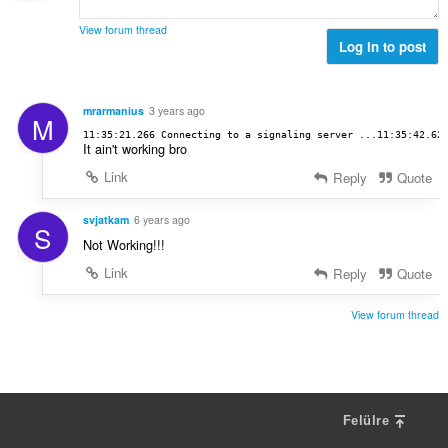
é
s
a
k
s
View forum thread
:
e
Log in to post
z
l
á
é
m
s
a
mrarmanius
3 years ago
M
s
:
11:35:21.266 Connecting to a signaling server ...11:35:42.62
z
It ain't working bro
á
Link
Reply
Quote
m
a
svjatkam
6 years ago
:
S
Not Working!!!
Link
Reply
Quote
View forum thread
Felülre