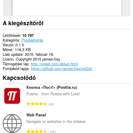
A kiegészítőről
Letöltések
10 787
Kategória
Produktivitás
Verzió
0.1.0
Méret
116,5 KB
Last update
2015. február 18.
Licenc
Copyright 2015 james-fray
Támogatási lap
http://pyget.com/about.html
Forráskód lapja
https://github.com/james-fray/pyGet/
Kapcsolódó
Кнопка «Пост!» (Postila.ru)
Postila - from Russia with Love!
Ö
43
s
s
Web Panel
z
Navigate to websites in the sidebar.
e
Ö
102