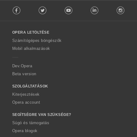
F
Facebook
Twitter
Youtube
LinkedIn
Instag
o
l
l
o
OPERA LETÖLTÉSE
w
O
Számítógépes böngészők
p
Mobil alkalmazások
e
r
a
Dev.Opera
Beta version
SZOLGÁLTATÁSOK
Kiterjesztések
Opera account
SEGÍTSÉGRE VAN SZÜKSÉGE?
Súgó és támogatás
Opera blogok