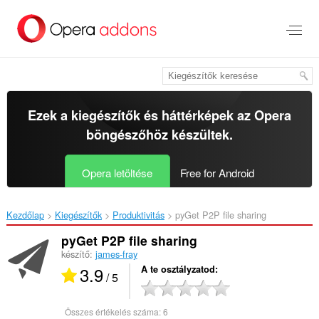
Ugrás
a
lap
tartalmára
Ezek a kiegészítők és háttérképek az
Opera
böngészőhöz
készültek.
Opera letöltése
Free for Android
Kezdőlap
Kiegészítők
Produktivitás
pyGet P2P file sharing‎
pyGet P2P file sharing
készítő:
james-fray
3.9
A te osztályzatod
/ 5
Összes értékelés száma:
6