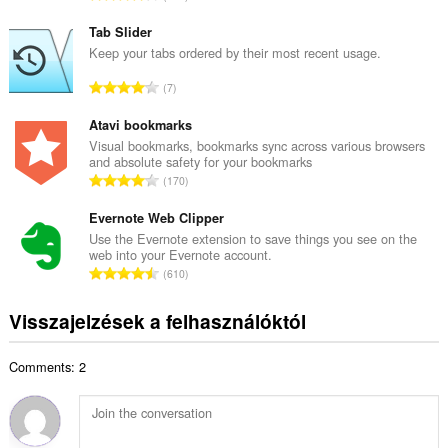
s
s
é
s
Tab Slider
r
z
Keep your tabs ordered by their most recent usage.
t
e
é
Ö
7
s
k
s
é
e
s
Atavi bookmarks
r
l
z
Visual bookmarks, bookmarks sync across various browsers
t
é
and absolute safety for your bookmarks
e
é
Ö
s
170
s
k
s
s
é
e
s
Evernote Web Clipper
z
r
l
z
á
Use the Evernote extension to save things you see on the
t
é
web into your Evernote account.
e
m
é
Ö
s
610
s
a
k
s
s
é
:
e
s
z
Visszajelzések a felhasználóktól
r
l
z
á
t
é
e
m
é
s
Comments: 2
s
a
k
s
é
:
e
z
r
l
á
t
é
m