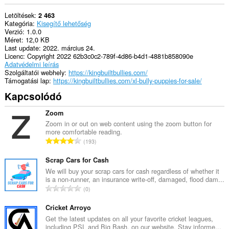
Letöltések
2 463
Kategória
Kisegítő lehetőség
Verzió
1.0.0
Méret
12,0 KB
Last update
2022. március 24.
Licenc
Copyright 2022 62b3c0c2-789f-4d86-b4d1-4881b858090e
Adatvédelmi leírás
Szolgáltatói webhely
https://kingbuiltbullies.com/
Támogatási lap
https://kingbuiltbullies.com/xl-bully-puppies-for-sale/
Kapcsolódó
Zoom
Zoom in or out on web content using the zoom button for
more comfortable reading.
Ö
193
s
s
Scrap Cars for Cash
z
We will buy your scrap cars for cash regardless of whether it
is a non-runner, an insurance write-off, damaged, flood dam...
e
Ö
0
s
s
é
s
Cricket Arroyo
r
z
Get the latest updates on all your favorite cricket leagues,
t
including PSL and Big Bash, on our website. Stay informe...
e