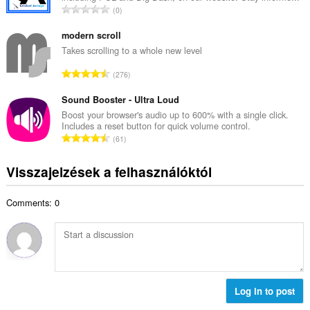
é
Ö
0
s
k
s
é
e
s
modern scroll
r
l
z
Takes scrolling to a whole new level
t
é
e
é
Ö
s
276
s
k
s
s
é
e
s
Sound Booster - Ultra Loud
z
r
l
z
á
Boost your browser's audio up to 600% with a single click.
t
é
Includes a reset button for quick volume control.
e
m
é
Ö
s
61
s
a
k
s
s
é
:
e
s
z
Visszajelzések a felhasználóktól
r
l
z
á
t
é
e
m
é
s
Comments: 0
s
a
k
s
é
:
e
z
r
l
á
t
é
m
é
s
a
k
s
:
e
Log in to post
z
l
á