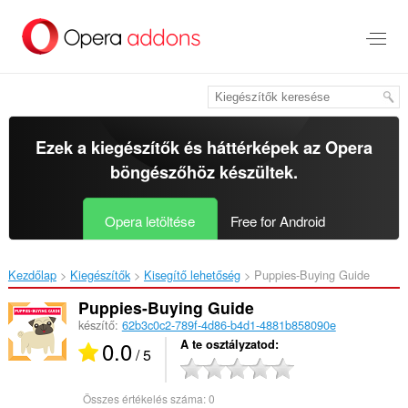
Ugrás
a
lap
tartalmára
Ezek a kiegészítők és háttérképek az
Opera
böngészőhöz
készültek.
Opera letöltése
Free for Android
Kezdőlap
Kiegészítők
Kisegítő lehetőség
Puppies-Buying Guide‎
Puppies-Buying Guide
készítő:
62b3c0c2-789f-4d86-b4d1-4881b858090e
0.0
A te osztályzatod
/ 5
Összes értékelés száma:
0