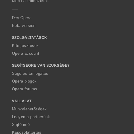
Mobil alkalmazások
e
r
a
Dev.Opera
Beta version
SZOLGÁLTATÁSOK
Kiterjesztések
Opera account
SEGÍTSÉGRE VAN SZÜKSÉGE?
Súgó és támogatás
Opera blogok
Opera forums
VÁLLALAT
Munkalehetőségek
Legyen a partnerünk
Sajtó infó
Kapcsolattartás