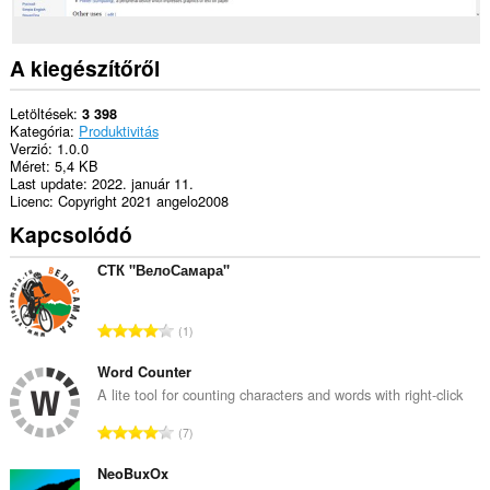
A kiegészítőről
Letöltések
3 398
Kategória
Produktivitás
Verzió
1.0.0
Méret
5,4 KB
Last update
2022. január 11.
Licenc
Copyright 2021 angelo2008
Kapcsolódó
СТК "ВелоСамара"
Ö
1
s
s
Word Counter
z
A lite tool for counting characters and words with right-click
e
Ö
7
s
s
é
s
NeoBuxOx
r