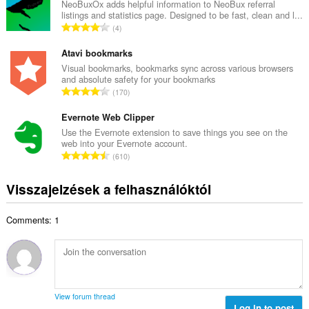
z
NeoBuxOx adds helpful information to NeoBux referral
t
listings and statistics page. Designed to be fast, clean and l...
e
é
Ö
4
s
k
s
é
e
s
Atavi bookmarks
r
l
z
Visual bookmarks, bookmarks sync across various browsers
t
é
and absolute safety for your bookmarks
e
é
Ö
s
170
s
k
s
s
é
e
s
Evernote Web Clipper
z
r
l
z
á
Use the Evernote extension to save things you see on the
t
é
web into your Evernote account.
e
m
é
Ö
s
610
s
a
k
s
s
é
:
e
s
z
Visszajelzések a felhasználóktól
r
l
z
á
t
é
e
m
é
s
Comments: 1
s
a
k
s
é
:
e
z
r
l
á
t
é
m
é
s
a
k
s
View forum thread
:
e
Log in to post