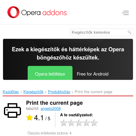
Ugrás
a
lap
tartalmára
Ezek a kiegészítők és háttérképek az
Opera
böngészőhöz
készültek.
Opera letöltése
Free for Android
Kezdőlap
Kiegészítők
Produktivitás
Print the current page‎
Print the current page
készítő:
angelo2008
4.1
A te osztályzatod
/ 5
Összes értékelés száma:
4