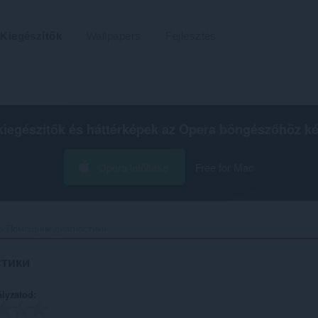
Kiegészítők
Wallpapers
Fejlesztés
kiegészítők és háttérképek az
Opera böngészőhöz
ké
Opera letöltése
Free for Mac
Помощник диагностики‎
тики
ályzatod