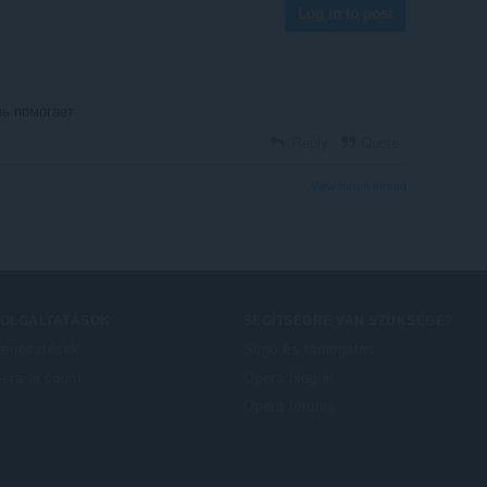
Log in to post
нь помогает
Reply
Quote
View forum thread
ZOLGÁLTATÁSOK
SEGÍTSÉGRE VAN SZÜKSÉGE?
terjesztések
Súgó és támogatás
era account
Opera blogok
Opera forums