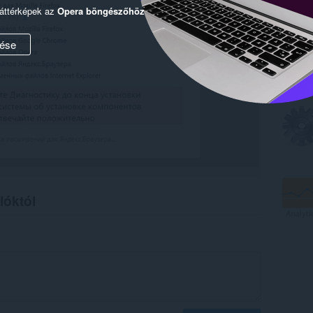
háttérképek az
Opera böngészőhöz
ése
lóktól