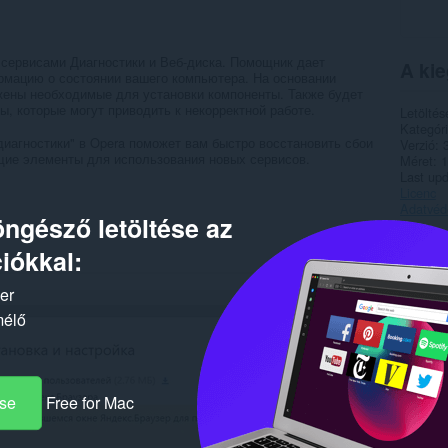
 сервисами Диагностики и Веб-диска. Помощник дает
A kie
рмацию о состоянии вашего компьютера. На основании
жены необходимые для установки компоненты. Также будет
, которые могут приводить к некорректной работе.
Letöltés
Kategór
иагностики" в Opera поможет вам быстро восстановить сбои
Verzió
щие элементы для использования новых сервисов.
Méret
1
Last up
Licenc
Adatvéde
ngésző letöltése az
Kapc
iókkal:
ker
mélő
ése
Free for Mac