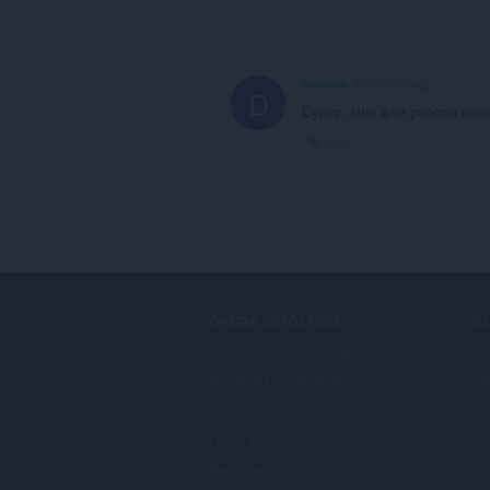
Dodann
10 months ago
D
Супер, мне для работы оче
Link
OPERA LETÖLTÉSE
S
Számítógépes böngészők
Ki
Mobil alkalmazások
Op
Dev.Opera
Beta version