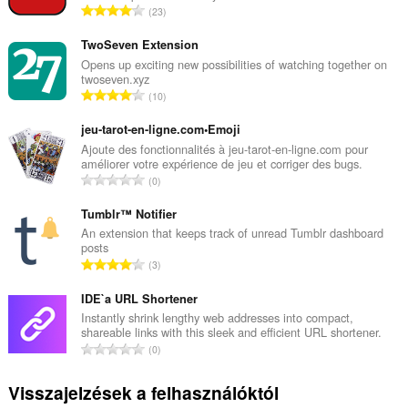
Ö
23
s
s
TwoSeven Extension
z
Opens up exciting new possibilities of watching together on
twoseven.xyz
e
Ö
10
s
s
é
s
jeu-tarot-en-ligne.com•Emoji
r
z
Ajoute des fonctionnalités à jeu-tarot-en-ligne.com pour
t
améliorer votre expérience de jeu et corriger des bugs.
e
é
Ö
0
s
k
s
é
e
s
Tumblr™ Notifier
r
l
z
An extension that keeps track of unread Tumblr dashboard
t
é
posts
e
é
Ö
s
3
s
k
s
s
é
e
s
IDE`a URL Shortener
z
r
l
z
á
Instantly shrink lengthy web addresses into compact,
t
é
shareable links with this sleek and efficient URL shortener.
e
m
é
Ö
s
0
s
a
k
s
s
é
:
e
s
z
Visszajelzések a felhasználóktól
r
l
z
á