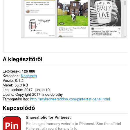
Ez
a
kiegészítő
hozzáfér
a
lapokhoz
és
a
böngészési
tevékenységhez.
A kiegészítőről
Letöltések
126 886
Kategória
Közösség
Verzió
0.1.2
Méret
56,3 KB
Last update
2017. június 19.
Licenc
Copyright 2017 linderdorothy
Támogatási lap
http://mybrowseraddon.com/pinterest-panel.html
Kapcsolódó
Shareaholic for Pinterest
Pin images from any website to Pinterest. See the official
Pinterest pin count for any link.