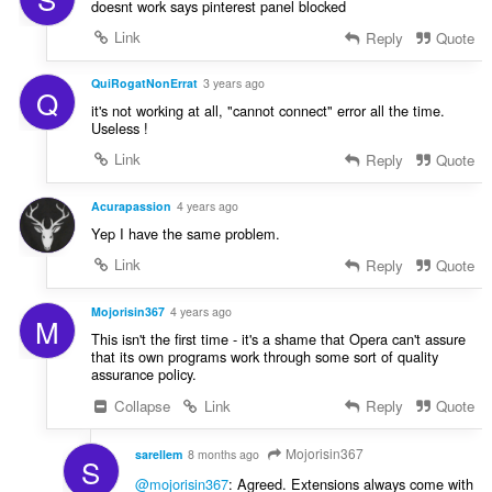
doesnt work says pinterest panel blocked
Link
Reply
Quote
QuiRogatNonErrat
3 years ago
Q
it's not working at all, "cannot connect" error all the time.
Useless !
Link
Reply
Quote
Acurapassion
4 years ago
Yep I have the same problem.
Link
Reply
Quote
Mojorisin367
4 years ago
M
This isn't the first time - it's a shame that Opera can't assure
that its own programs work through some sort of quality
assurance policy.
Collapse
Link
Reply
Quote
Mojorisin367
sarellem
8 months ago
S
@mojorisin367
: Agreed. Extensions always come with