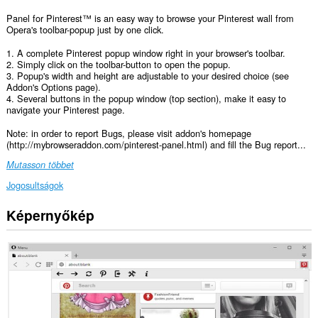
Panel for Pinterest™ is an easy way to browse your Pinterest wall from
Opera's toolbar-popup just by one click.
1. A complete Pinterest popup window right in your browser's toolbar.
2. Simply click on the toolbar-button to open the popup.
3. Popup's width and height are adjustable to your desired choice (see
Addon's Options page).
4. Several buttons in the popup window (top section), make it easy to
navigate your Pinterest page.
Note: in order to report Bugs, please visit addon's homepage
(http://mybrowseraddon.com/pinterest-panel.html) and fill the Bug report...
Mutasson többet
Jogosultságok
Képernyőkép
Ez
a
kiegészítő
hozzáfér
az
adatához
az
összes
webhelyen.