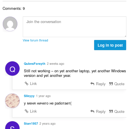
t
é
e
m
é
s
Comments: 9
s
a
k
s
é
:
e
z
r
l
á
t
é
m
é
s
a
k
s
View forum thread
:
e
Log in to post
z
l
á
é
m
s
a
QubesForsyth
2 weeks ago
Q
s
:
Still not working – on yet another laptop, yet another Windows
z
version and yet another year.
á
Link
Reply
Quote
m
a
:
Slleyyy
1 year ago
у меня ничего не работает(
Link
Reply
Quote
Starr1957
2 years ago
S