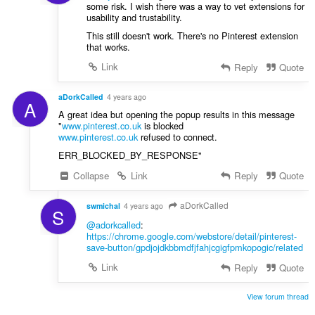
some risk. I wish there was a way to vet extensions for
usability and trustability.
This still doesn't work. There's no Pinterest extension
that works.
Link
Reply
Quote
aDorkCalled
4 years ago
A
A great idea but opening the popup results in this message
"
www.pinterest.co.uk
is blocked
www.pinterest.co.uk
refused to connect.
ERR_BLOCKED_BY_RESPONSE"
Collapse
Link
Reply
Quote
aDorkCalled
swmichal
4 years ago
S
@adorkcalled
:
https://chrome.google.com/webstore/detail/pinterest-
save-button/gpdjojdkbbmdfjfahjcgigfpmkopogic/related
Link
Reply
Quote
View forum thread