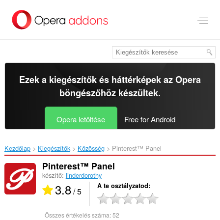
Ugrás
a
lap
tartalmára
Ezek a kiegészítők és háttérképek az
Opera
böngészőhöz
készültek.
Opera letöltése
Free for Android
Kezdőlap
Kiegészítők
Közösség
Pinterest™ Panel‎
Pinterest™ Panel
készítő:
linderdorothy
3.8
A te osztályzatod
/ 5
Összes értékelés száma:
52