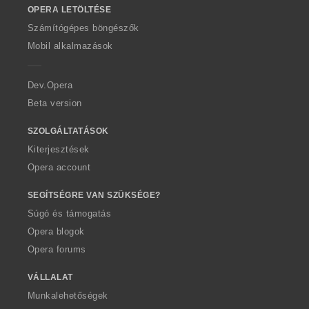
OPERA LETÖLTÉSE
w
O
Számítógépes böngészők
p
Mobil alkalmazások
e
r
a
Dev.Opera
Beta version
SZOLGÁLTATÁSOK
Kiterjesztések
Opera account
SEGÍTSÉGRE VAN SZÜKSÉGE?
Súgó és támogatás
Opera blogok
Opera forums
VÁLLALAT
Munkalehetőségek