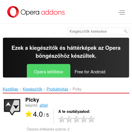
Ugrás
a
lap
tartalmára
Ezek a kiegészítők és háttérképek az
Opera
böngészőhöz
készültek.
Opera letöltése
Free for Android
Kezdőlap
Kiegészítők
Produktivitás
Picky‎
Picky
készítő:
alfish
4.0
A te osztályzatod
/ 5
Összes értékelés száma:
2