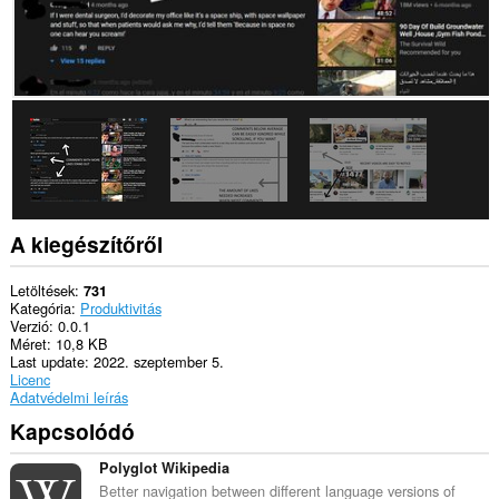
A kiegészítőről
Letöltések
731
Kategória
Produktivitás
Verzió
0.0.1
Méret
10,8 KB
Last update
2022. szeptember 5.
Licenc
Adatvédelmi leírás
Kapcsolódó
Polyglot Wikipedia
Better navigation between different language versions of