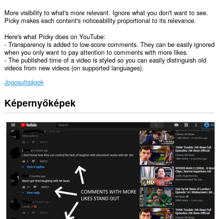
More visibility to what's more relevant. Ignore what you don't want to see.
Picky makes each content's noticeability proportional to its relevance.
Here's what Picky does on YouTube:
- Transparency is added to low-score comments. They can be easily ignored
when you only want to pay attention to comments with more likes.
- The published time of a video is styled so you can easily distinguish old
videos from new videos (on supported languages).
Jogosultságok
Képernyőképek
Ez
a
kiegészítő
hozzáfér
az
adatához
néhány
webhelyen.