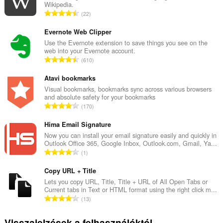
Wikipedia.
Ö
22
s
s
Evernote Web Clipper
z
Use the Evernote extension to save things you see on the
web into your Evernote account.
e
Ö
610
s
s
é
s
Atavi bookmarks
r
z
Visual bookmarks, bookmarks sync across various browsers
t
and absolute safety for your bookmarks
e
é
Ö
170
s
k
s
é
e
s
Hima Email Signature
r
l
z
Now you can install your email signature easily and quickly in
t
é
Outlook Office 365, Google Inbox, Outlook.com, Gmail, Ya...
e
é
Ö
s
1
s
k
s
s
é
e
s
Copy URL + Title
z
r
l
z
á
Lets you copy URL, Title, Title + URL of All Open Tabs or
t
é
Current tabs in Text or HTML format using the right click m...
e
m
é
Ö
s
13
s
a
k
s
s
é
:
e
s
z
Visszajelzések a felhasználóktól
r