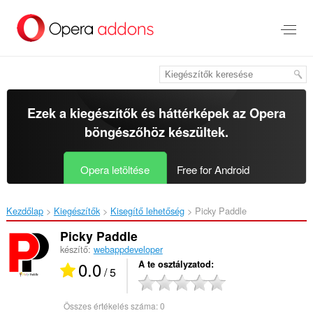
Ugrás
a
lap
tartalmára
Ezek a kiegészítők és háttérképek az
Opera
böngészőhöz
készültek.
Opera letöltése
Free for Android
Kezdőlap
Kiegészítők
Kisegítő lehetőség
Picky Paddle‎
Picky Paddle
készítő:
webappdeveloper
0.0
A te osztályzatod
/ 5
Összes értékelés száma:
0