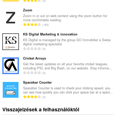
Ö
2
s
s
Zoom
z
Zoom in or out on web content using the zoom button for
more comfortable reading.
e
Ö
193
s
s
é
s
KS Digital Marketing & innovation
r
z
KS Digital is managed by the group GO Immobilier a Swiss
t
digital marketing specialist.
e
é
Ö
0
s
k
s
é
e
s
Cricket Arroyo
r
l
z
Get the latest updates on all your favorite cricket leagues,
t
é
including PSL and Big Bash, on our website. Stay informe...
e
é
Ö
s
0
s
k
s
s
é
e
s
Spacebar Counter
z
r
l
z
á
Spacebar Counter is used to check your clicking speed, you
t
é
can see how quickly you can click your space bar at a speci...
e
m
é
Ö
s
3
s
a
k
s
s
é
:
e
s
z
Visszajelzések a felhasználóktól
r
l
z
á
t
é