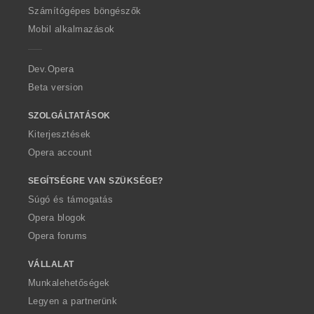
O
Számítógépes böngészők
p
Mobil alkalmazások
e
r
a
Dev.Opera
Beta version
SZOLGÁLTATÁSOK
Kiterjesztések
Opera account
SEGÍTSÉGRE VAN SZÜKSÉGE?
Súgó és támogatás
Opera blogok
Opera forums
VÁLLALAT
Munkalehetőségek
Legyen a partnerünk