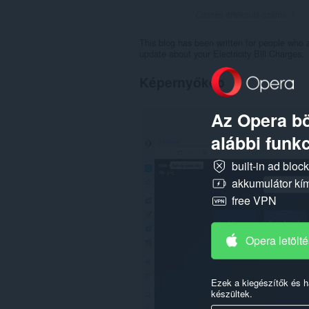
Összes értékelés száma:
1
This blog has been written for people who a
update about your Electricity Bill Charges.
Képernyőkép
Az Opera bö
alábbi funkc
built-in ad bloc
akkumulátor kí
free VPN
Opera letölt
Ezek a kiegészítők és 
készültek.