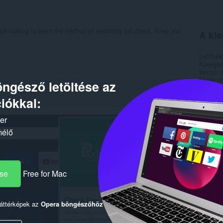
re looking to learn the method of electricity bill check. Keep you
A kie
Letöltés
Kategór
Verzió
Méret
8
ngésző letöltése az
Last up
Licenc
iókkal:
Adatvéde
Szolgált
ker
Támogat
mélő
Kapc
ése
Free for Mac
háttérképek az
Opera böngészőhöz