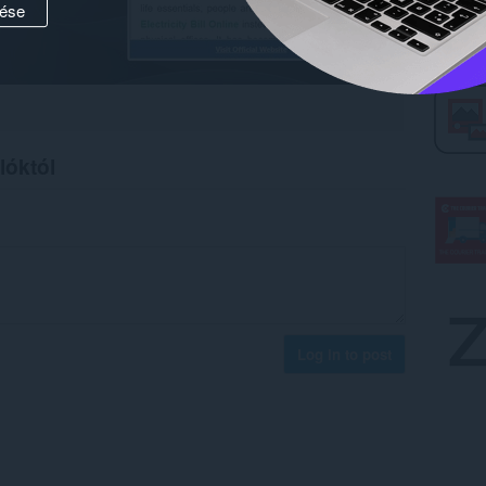
ése
lóktól
Log in to post