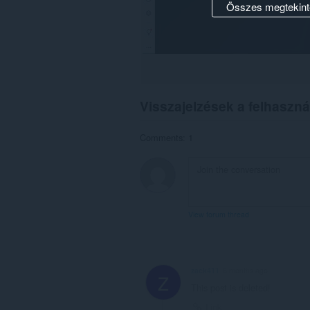
Összes megtekint
Visszajelzések a felhaszná
Comments: 1
View forum thread
zack411
6 months ago
Z
This post is deleted!
Link