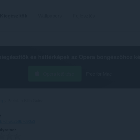
Kiegészítők
Wallpapers
Fejlesztés
kiegészítők és háttérképek az
Opera böngészőhöz
ké
Opera letöltése
Free for Mac
ég
Pakistan Bills Guide‎
e
-b7df-a6256b7d90a3
ályzatod