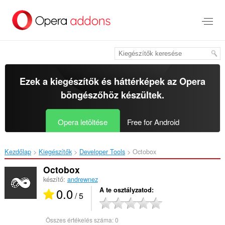
Ugrás
a
lap
tartalmára
Ezek a kiegészítők és háttérképek az
Opera
böngészőhöz
készültek.
Opera letöltése
Free for Android
Kezdőlap
Kiegészítők
Developer Tools
Octobox‎
Octobox
készítő:
andrewnez
0.0
A te osztályzatod
/ 5
Összes értékelés száma:
0