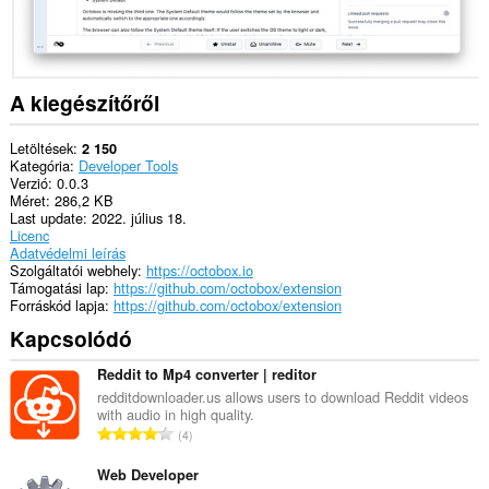
A kiegészítőről
Letöltések
2 150
Kategória
Developer Tools
Verzió
0.0.3
Méret
286,2 KB
Last update
2022. július 18.
Licenc
Adatvédelmi leírás
Szolgáltatói webhely
https://octobox.io
Támogatási lap
https://github.com/octobox/extension
Forráskód lapja
https://github.com/octobox/extension
Kapcsolódó
Reddit to Mp4 converter | reditor
redditdownloader.us allows users to download Reddit videos
with audio in high quality.
Ö
4
s
s
Web Developer