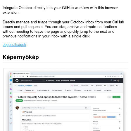
Integrate Octobox directly into your GitHub workflow with this browser
extension.
Directly manage and triage through your Octobox inbox from your GitHub
issues and pull requests. You can star, archive and mute notifications
without needing to leave the page and quickly jump to the next and
previous notifications in your inbox with a single click.
Jogosultságok
Képernyőkép
Ez
a
kiegészítő
hozzáfér
az
adatához
néhány
webhelyen.