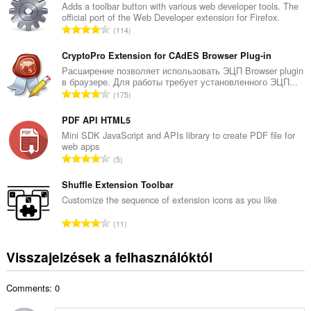
z
Adds a toolbar button with various web developer tools. The
official port of the Web Developer extension for Firefox.
e
Ö
114
s
s
é
s
CryptoPro Extension for CAdES Browser Plug-in
r
z
Расширение позволяет использовать ЭЦП Browser plugin
t
в браузере. Для работы требует установленного ЭЦП...
e
é
Ö
175
s
k
s
é
e
s
PDF API HTML5
r
l
z
Mini SDK JavaScript and APIs library to create PDF file for
t
é
web apps
e
é
Ö
s
5
s
k
s
s
é
e
s
Shuffle Extension Toolbar
z
r
l
z
á
Customize the sequence of extension icons as you like
t
é
e
m
é
Ö
s
11
s
a
k
s
s
é
:
e
s
z
Visszajelzések a felhasználóktól
r
l
z
á
t
é
e
m
é
s
Comments: 0
s
a
k
s
é
:
e