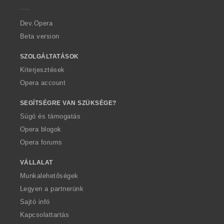
e
r
a
Dev.Opera
Beta version
SZOLGÁLTATÁSOK
Kiterjesztések
Opera account
SEGÍTSÉGRE VAN SZÜKSÉGE?
Súgó és támogatás
Opera blogok
Opera forums
VÁLLALAT
Munkalehetőségek
Legyen a partnerünk
Sajtó infó
Kapcsolattartás