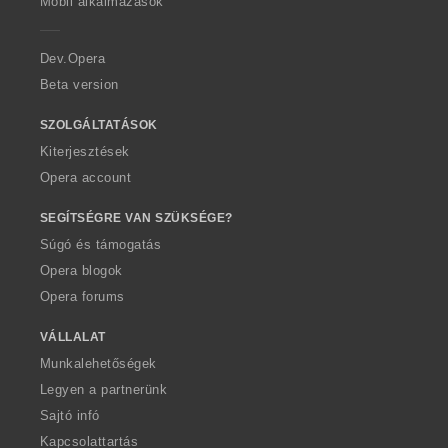
Mobil alkalmazások
e
r
a
Dev.Opera
Beta version
SZOLGÁLTATÁSOK
Kiterjesztések
Opera account
SEGÍTSÉGRE VAN SZÜKSÉGE?
Súgó és támogatás
Opera blogok
Opera forums
VÁLLALAT
Munkalehetőségek
Legyen a partnerünk
Sajtó infó
Kapcsolattartás