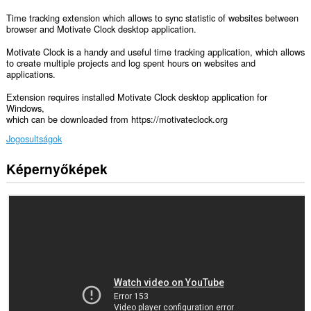
Time tracking extension which allows to sync statistic of websites between
browser and Motivate Clock desktop application.
Motivate Clock is a handy and useful time tracking application, which allows
to create multiple projects and log spent hours on websites and
applications.
Extension requires installed Motivate Clock desktop application for
Windows,
which can be downloaded from https://motivateclock.org
Jogosultságok
Képernyőképek
Ez
a
kiegészítő
hozzáfér
az
adatához
néhány
webhelyen.
Ez
a
kiegészítő
hozzáfér