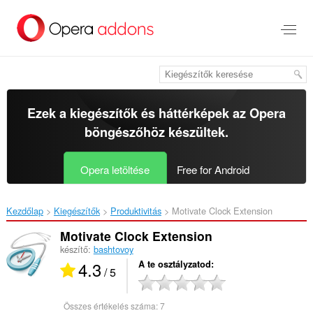
Ugrás
a
lap
tartalmára
Ezek a kiegészítők és háttérképek az
Opera
böngészőhöz
készültek.
Opera letöltése
Free for Android
Kezdőlap
Kiegészítők
Produktivitás
Motivate Clock Extension‎
Motivate Clock Extension
készítő:
bashtovoy
4.3
A te osztályzatod
/ 5
Összes értékelés száma:
7