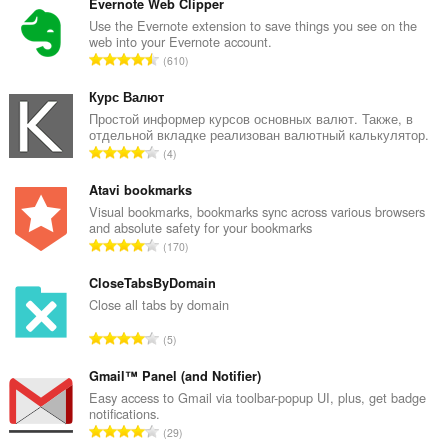
Evernote Web Clipper
Use the Evernote extension to save things you see on the
web into your Evernote account.
Ö
610
s
s
Курс Валют
z
Простой информер курсов основных валют. Также, в
отдельной вкладке реализован валютный калькулятор.
e
Ö
4
s
s
é
s
Atavi bookmarks
r
z
Visual bookmarks, bookmarks sync across various browsers
t
and absolute safety for your bookmarks
e
é
Ö
170
s
k
s
é
e
s
CloseTabsByDomain
r
l
z
Close all tabs by domain
t
é
e
é
Ö
s
5
s
k
s
s
é
e
s
Gmail™ Panel (and Notifier)
z
r
l
z
á
Easy access to Gmail via toolbar-popup UI, plus, get badge
t
é
notifications.
e
m
é
Ö
s
29
s
a
k