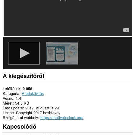
a
lapokhoz
és
a
böngészési
tevékenységhez.
A kiegészítőről
Letöltések
9 858
Kategória
Produktivitás
Verzió
1.4
Méret
54,8 KB
Last update
2017. augusztus 29.
Licenc
Copyright 2017 bashtovoy
Szolgáltatói webhely
https://motivateclock.org/
Kapcsolódó