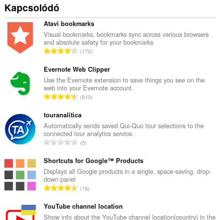
Kapcsolódó
Atavi bookmarks
Visual bookmarks, bookmarks sync across various browsers
and absolute safety for your bookmarks
Ö
170
s
s
Evernote Web Clipper
z
Use the Evernote extension to save things you see on the
web into your Evernote account.
e
Ö
610
s
s
é
s
touranalitica
r
z
Automatically sends saved Qui-Quo tour selections to the
t
connected tour analytics service.
e
é
Ö
0
s
k
s
é
e
s
Shortcuts for Google™ Products
r
l
z
Displays all Google products in a single, space-saving, drop-
t
é
down panel
e
é
Ö
s
16
s
k
s
s
é
e
s
YouTube channel location
z
r
l
z
á
Show info about the YouTube channel location(country) in the