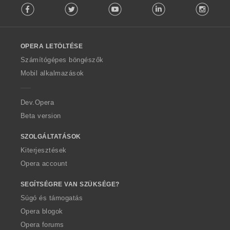
Facebook
Twitter
Youtube
LinkedIn
Instag
o
l
l
o
OPERA LETÖLTÉSE
w
O
Számítógépes böngészők
p
Mobil alkalmazások
e
r
a
Dev.Opera
Beta version
SZOLGÁLTATÁSOK
Kiterjesztések
Opera account
SEGÍTSÉGRE VAN SZÜKSÉGE?
Súgó és támogatás
Opera blogok
Opera forums