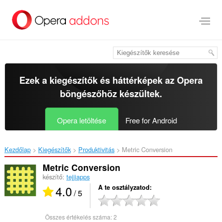
Ugrás
a
lap
tartalmára
Ezek a kiegészítők és háttérképek az
Opera
böngészőhöz
készültek.
Opera letöltése
Free for Android
Kezdőlap
Kiegészítők
Produktivitás
Metric Conversion‎
Metric Conversion
készítő:
tejjiapps
4.0
A te osztályzatod
/ 5
Összes értékelés száma:
2