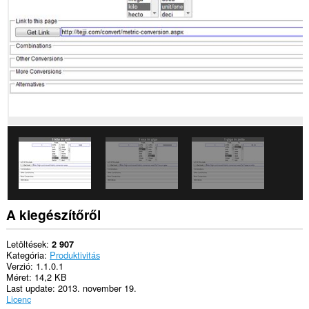
a
kiegészítő
hozzáfér
a
lapokhoz
és
a
böngészési
tevékenységhez.
This
extension
can
store
an
unlimited
amount
of
client-
A kiegészítőről
side
data.
Letöltések
2 907
Kategória
Produktivitás
Verzió
1.1.0.1
Méret
14,2 KB
Last update
2013. november 19.
Licenc