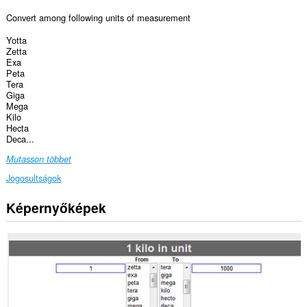
Convert among following units of measurement
Yotta
Zetta
Exa
Peta
Tera
Giga
Mega
Kilo
Hecta
Deca...
Mutasson többet
Jogosultságok
Képernyőképek
Ez
a
kiegészítő
hozzáfér
az
adatához
néhány
webhelyen.
Ez