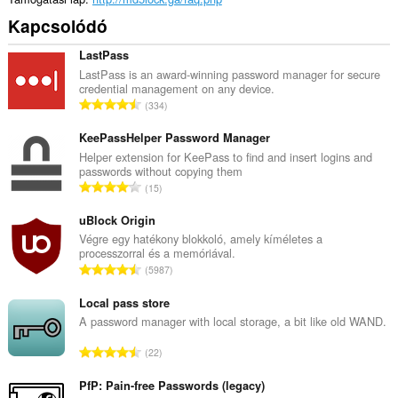
Kapcsolódó
LastPass
LastPass is an award-winning password manager for secure
credential management on any device.
Ö
334
s
s
KeePassHelper Password Manager
z
Helper extension for KeePass to find and insert logins and
passwords without copying them
e
Ö
15
s
s
é
s
uBlock Origin
r
z
Végre egy hatékony blokkoló, amely kíméletes a
t
processzorral és a memóriával.
e
é
Ö
5987
s
k
s
é
e
s
Local pass store
r
l
z
A password manager with local storage, a bit like old WAND.
t
é
e
é
Ö
s
22
s
k
s
s
é
e
s
PfP: Pain-free Passwords (legacy)
z
r