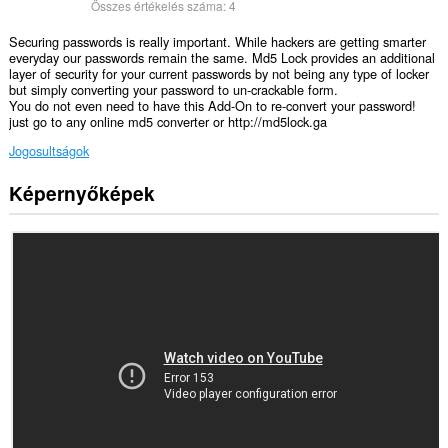
Összes értékelés száma:
4
Securing passwords is really important. While hackers are getting smarter
everyday our passwords remain the same. Md5 Lock provides an additional
layer of security for your current passwords by not being any type of locker
but simply converting your password to un-crackable form.
You do not even need to have this Add-On to re-convert your password!
just go to any online md5 converter or http://md5lock.ga
Jogosultságok
Képernyőképek
Ez
a
kiegészítő
hozzáfér
az
adatához
az
összes
webhelyen.
Ez
a
kiegészítő
hozzáfér
a
lapokhoz