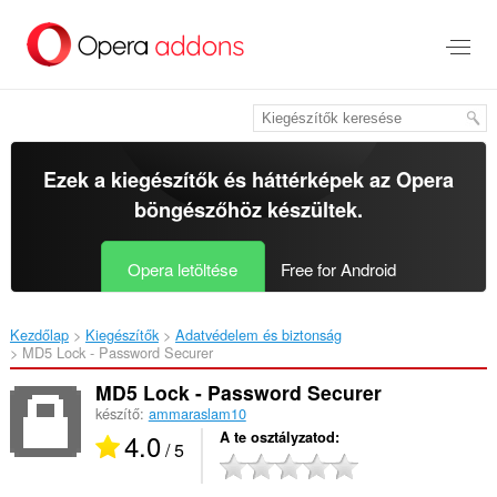
Ugrás
a
lap
tartalmára
Ezek a kiegészítők és háttérképek az
Opera
böngészőhöz
készültek.
Opera letöltése
Free for Android
Kezdőlap
Kiegészítők
Adatvédelem és biztonság
MD5 Lock - Password Securer‎
MD5 Lock - Password Securer
készítő:
ammaraslam10
4.0
A te osztályzatod
/ 5