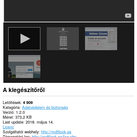
és
a
böngészési
tevékenységhez.
A kiegészítőről
Letöltések
4 909
Kategória
Adatvédelem és biztonság
Verzió
1.2.0
Méret
373,2 KB
Last update
2018. május 14.
Licenc
Szolgáltatói webhely
http://md5lock.ga
Támogatási lap
http://md5lock.ga/faq.php