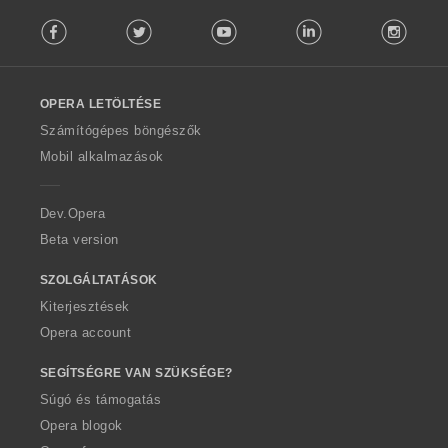
F
Facebook
Twitter
Youtube
LinkedIn
Instag
o
l
l
o
OPERA LETÖLTÉSE
w
O
Számítógépes böngészők
p
Mobil alkalmazások
e
r
a
Dev.Opera
Beta version
SZOLGÁLTATÁSOK
Kiterjesztések
Opera account
SEGÍTSÉGRE VAN SZÜKSÉGE?
Súgó és támogatás
Opera blogok