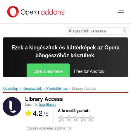
Ugrás
a
lap
tartalmára
Ezek a kiegészítők és háttérképek az
Opera
böngészőhöz
készültek.
Opera letöltése
Free for Android
Kezdőlap
Kiegészítők
Produktivitás
Library Access‎
Library Access
készítő:
leanlibrary
4.2
A te osztályzatod
/ 5
Összes értékelés száma:
10