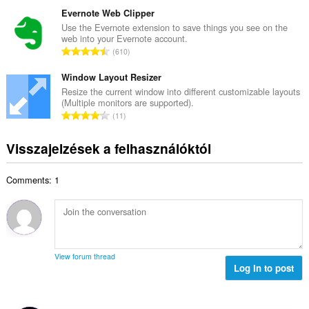
s
é
e
s
Evernote Web Clipper
r
l
z
Use the Evernote extension to save things you see on the
t
é
web into your Evernote account.
e
é
Ö
s
610
s
k
s
s
é
e
s
Window Layout Resizer
z
r
l
z
á
Resize the current window into different customizable layouts
t
é
(Multiple monitors are supported).
e
m
é
Ö
s
11
s
a
k
s
s
é
:
e
s
z
Visszajelzések a felhasználóktól
r
l
z
á
t
é
e
m
é
s
Comments: 1
s
a
k
s
é
:
e
z
r
l
á
t
é
m
é
s
a
k
s
View forum thread
:
e
Log in to post
z
l
á
é
m
s