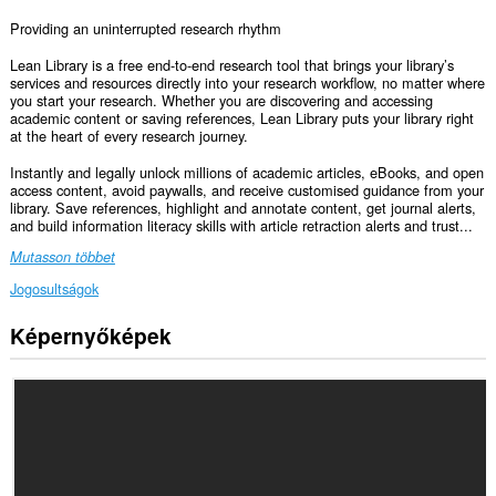
Providing an uninterrupted research rhythm
Lean Library is a free end-to-end research tool that brings your library’s
services and resources directly into your research workflow, no matter where
you start your research. Whether you are discovering and accessing
academic content or saving references, Lean Library puts your library right
at the heart of every research journey.
Instantly and legally unlock millions of academic articles, eBooks, and open
access content, avoid paywalls, and receive customised guidance from your
library. Save references, highlight and annotate content, get journal alerts,
and build information literacy skills with article retraction alerts and trust...
Mutasson többet
Jogosultságok
Képernyőképek
Ez
a
kiegészítő
hozzáfér
az
adatához
az
összes
webhelyen.