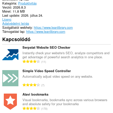
Kategória
Produktivitás
Verzió
2026.8.3
Méret
11,8 MB
Last update
2026. július 24.
Licenc
Adatvédelmi leírás
Szolgáltatói webhely
https://www.leanlibrary.com
Támogatási lap
https://www.leanlibrary.com
Kapcsolódó
Serpstat Website SEO Checker
Instantly check your website's SEO, analyze competitors and
get advantage of powerful search analytics in one place.
Ö
11
s
s
Simple Video Speed Controller
z
Automatically adjust video speed on any website.
e
Ö
7
s
s
é
s
Atavi bookmarks
r
z
Visual bookmarks, bookmarks sync across various browsers
t
and absolute safety for your bookmarks
e
é
Ö
170
s
k