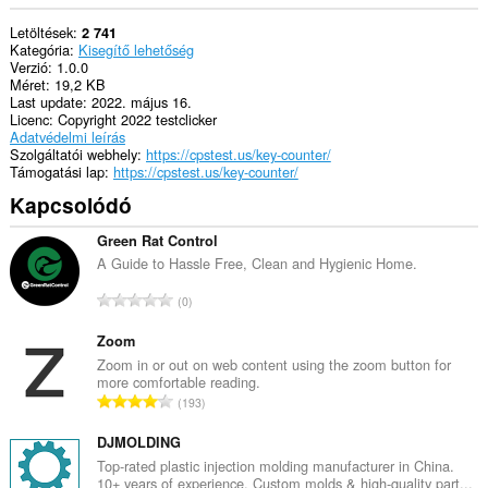
Letöltések
2 741
Kategória
Kisegítő lehetőség
Verzió
1.0.0
Méret
19,2 KB
Last update
2022. május 16.
Licenc
Copyright 2022 testclicker
Adatvédelmi leírás
Szolgáltatói webhely
https://cpstest.us/key-counter/
Támogatási lap
https://cpstest.us/key-counter/
Kapcsolódó
Green Rat Control
A Guide to Hassle Free, Clean and Hygienic Home.
Ö
0
s
s
Zoom
z
Zoom in or out on web content using the zoom button for
more comfortable reading.
e
Ö
193
s
s
é
s
DJMOLDING
r
z
Top-rated plastic injection molding manufacturer in China.
t
10+ years of experience. Custom molds & high-quality part...
e