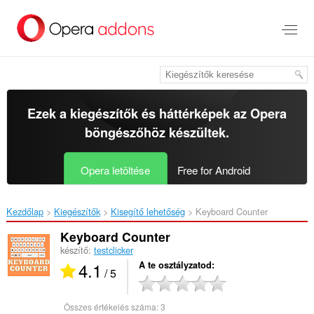
Ugrás
a
lap
tartalmára
Ezek a kiegészítők és háttérképek az
Opera
böngészőhöz
készültek.
Opera letöltése
Free for Android
Kezdőlap
Kiegészítők
Kisegítő lehetőség
Keyboard Counter‎
Keyboard Counter
készítő:
testclicker
4.1
A te osztályzatod
/ 5
Összes értékelés száma:
3